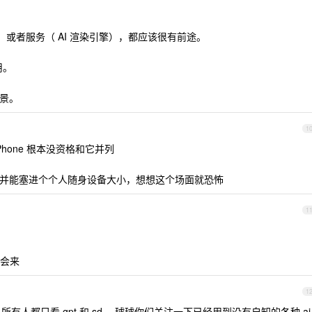
）或者服务（ AI 渲染引擎），都应该很有前途。
用。
前景。
1
hone 根本没资格和它并列
源普及并能塞进个个人随身设备大小，想想这个场面就恐怖
1
会来
1
有人都只看 gpt 和 sd ，球球你们关注一下已经用到没有自知的各种 ai