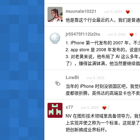
muunala10221
1
Jun 5, 2023
他是靠这个行业最近的人，我们是普通
jr55475f112iz2tu
3
Jun 5, 2023
1. iPhone 第一代发布的 2007 
2. app store 是 2008 年发
3. 对老黄来说，他布局了 AI 这么
了），赚得盆满钵满，他当然要继续倡
LowBi
Jun 5, 2023
当年的 iPhone 时刻没锁国区吧，
度都很折腾，英伟达的高端显卡也不卖
x77
2
Jun 5, 2023
NV 在图形技术领域里具备领导力，我觉
上实现并使之称为一个标准，这就是了不
把创新搞成业界标杆。