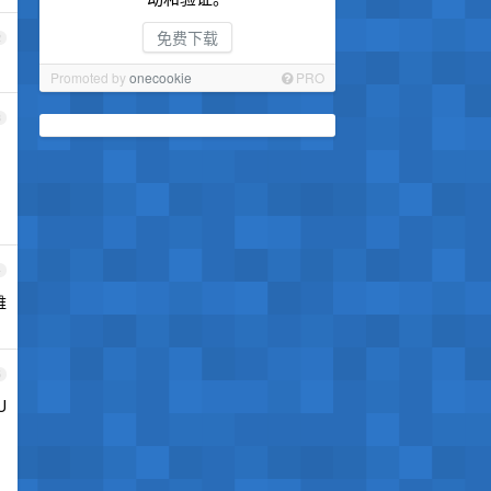
免费下载
2
Promoted by
onecookie
PRO
3
4
难
5
U