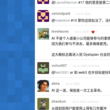
@
LaurelHarmon
#17 他的意思是第
centralpark
Jun 6, 2023
@
makelove
#10 那你这就扯淡了，没
levelworm
1
Jun 6, 2023
AI 不是个人或者小公司能够参与的
因为我们参与不进去，最多做做套壳。
这大概标志着进入到 Dystopian
volvo007
Jun 6, 2023 via iPhone
@
fwin3001
ar 和 web3 也许目标
akira
Jun 6, 2023
AI 这一波，保底是一次工业革命。
zhaokun
Jun 6, 2023 via iPhone
从规划到用户能使用上得有几年缓冲