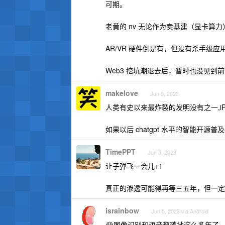
可期。
老黄的 nv 无论作为卖基建（显卡算力
AR/VR 硬件倒是有，但没有杀手级应
Web3 挖坑潮退去后，暂时也没见到
makelove
Jun 5, 2023
人类有史以来最炸裂的发明没有之一,iP
如果以后 chatgpt 水平的智能开
TimePPT
Jun 5, 2023
让子弹飞一会儿+1
真正的渗透可能得再等三五年，但一定
israinbow
Jun 5, 2023 via Android
😭图像识别和语音都落地这么多年了，所