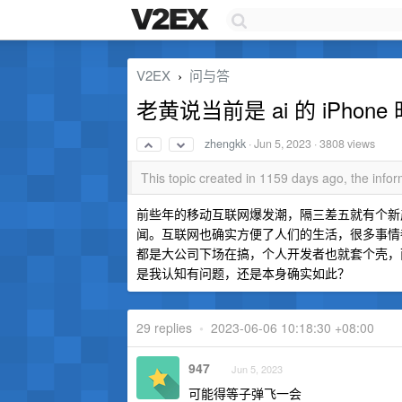
V2EX
问与答
›
老黄说当前是 ai 的 iPh
zhengkk
·
Jun 5, 2023
· 3808 views
This topic created in 1159 days ago, the inf
前些年的移动互联网爆发潮，隔三差五就有个新
闻。互联网也确实方便了人们的生活，很多事情都
都是大公司下场在搞，个人开发者也就套个壳，
是我认知有问题，还是本身确实如此？
29 replies
•
2023-06-06 10:18:30 +08:00
947
Jun 5, 2023
可能得等子弹飞一会