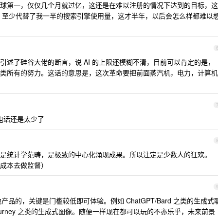
造了全球第一，仅仅几个月就过亿，这还是在难以注册的情况下达到的目标，这
tGPT 至少代替了我一半的搜索引擎使用量，这才半年，以后会怎么样都难以
引述了硅谷大佬的断言，说 AI 的上限还模糊不清，目前可以肯定的是，
类所有的努力。这话的意思是，这次革命要把前面蒸汽机，电力，计算机
销电话还是太少了
AI ，是统计学范畴，是极致的中心化涌现成果。所以注定是少数人的狂欢。
成本去做监督）
产品的，关键是门槛较低即可体验。例如 ChatGPT/Bard 之类的生成式
on/midjourney 之类的生成式图像。随便一样现在都可以玩的不亦乐乎，未来前景