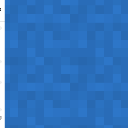
想
6
7
8
9
聊