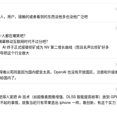
人，用户，接触的或者看到的东西没他多也没他广泛吧
年，不少人都在嘲笑吧？
布的，说是揭幕移动互联网时代不过分吧？
多年，AI 终于正式接替挖矿成为 NV 第二增长曲线（而且名声比挖矿好多
导把这个行业做大
我觉得难以苟同是因为国内壁垒太高，OpenAI 也没有开放国区，注册和升级
给国内了。
得人家把 AI 技术（如超像素图像增强、DLSS 智能提高帧率）放到 GP
起的事情，就像当初只有苹果造出 iphone 一样，敢创新，有这个实力