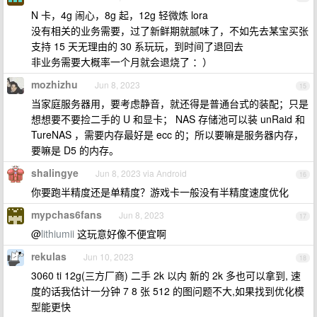
N 卡，4g 闹心，8g 起，12g 轻微炼 lora
没有相关的业务需要，过了新鲜期就腻味了，不如先去某宝买张
支持 15 天无理由的 30 系玩玩，到时间了退回去
非业务需要大概率一个月就会退烧了 ：）
mozhizhu
Jun 8, 2023
15
当家庭服务器用，要考虑静音，就还得是普通台式的装配；只是
想想要不要捡二手的 U 和显卡； NAS 存储池可以装 unRaid 和
TureNAS ，需要内存最好是 ecc 的；所以要嘛是服务器内存，
要嘛是 D5 的内存。
shalingye
Jun 8, 2023 via Android
16
你要跑半精度还是单精度？游戏卡一般没有半精度速度优化
mypchas6fans
Jun 8, 2023
17
@
lithiumii
这玩意好像不便宜啊
rekulas
Jun 10, 2023
18
3060 ti 12g(三方厂商) 二手 2k 以内 新的 2k 多也可以拿到, 速
度的话我估计一分钟 7 8 张 512 的图问题不大,如果找到优化模
型能更快