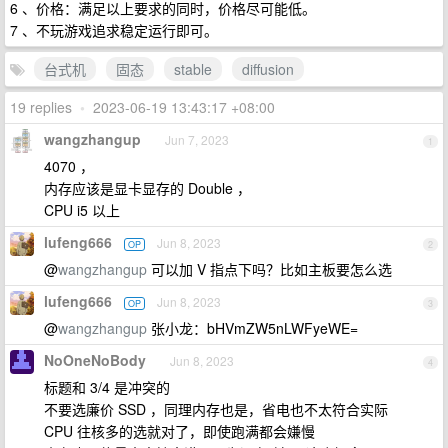
6 、价格：满足以上要求的同时，价格尽可能低。
7 、不玩游戏追求稳定运行即可。
台式机
固态
stable
diffusion
19 replies
•
2023-06-19 13:43:17 +08:00
wangzhangup
Jun 7, 2023
1
4070 ，
内存应该是显卡显存的 Double ，
CPU i5 以上
lufeng666
Jun 8, 2023
OP
2
@
wangzhangup
可以加 V 指点下吗？比如主板要怎么选
lufeng666
Jun 8, 2023
OP
3
@
wangzhangup
张小龙：bHVmZW5nLWFyeWE=
NoOneNoBody
Jun 8, 2023
4
标题和 3/4 是冲突的
不要选廉价 SSD ，同理内存也是，省电也不太符合实际
CPU 往核多的选就对了，即使跑满都会嫌慢