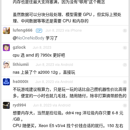
内存也是往最大支持塞满，因为没有“够用”这个概念
虽然数据可以分块分段处理、模型需要 GPU ，但实际上预处
理、中间数据等等还是需要 CPU 和内存的
lufeng666
Jun 8, 2023 via iPhone
OP
5
@
NoOneNoBody
学习了
gzlock
Jun 8, 2023
6
cpu 选 amd 的 7950x 更好吧
lithiumii
Jun 8, 2023 via Android
7
nas 上装了个 a2000 12g ，直接玩
hs0000t
Jun 8, 2023 via Android
8
不玩游戏建议租算力，只是玩一玩的话比自己攒机器性价比高得
多，便宜的一小时也就几毛钱，随用随付，除非打算搞带颜色的
ryd994
Jun 8, 2023 via Android
9
想要内存大，当然是捡垃圾。ddr4 reg 洋垃圾内存只要 6-8 元
/GB 。
CPU 随便买，Xeon E5 v3/v4 找个价钱合适的就行。150 左右