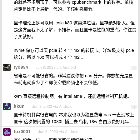
的就差不多到顶了。可以参考 cpubenchmark 上的数字。单核
肯定是比不上最新一代的。多核勉强能看。
显卡理论上是可以用 tesla k80 这类洋垃圾。显存绝对够大。但
是这方面我不太了解，不推荐。而且显卡是性能的重点。你往贵
了买就好。
nvme 储存可以买 pcie 转 4 个 m2 的转接卡。洋垃圾支持 pcie
拆分，所以 16x 可以拆成 4 个 m2 。
ryd994
Jun 8, 2023 via Android
10
省电是不可能很省的。非常建议你把 nas 分开。你想想光是显
卡耗电就多少了？即使空载降频也不会很低。
kvm 直接远程控制啊。有 Intel ame ，还能远程控制开机呢。
ltkun
Jun 8, 2023 via Android
11
显卡待机其实很省电的 本来我也以为独显费电 nas 一直没敢上
显卡 这次把闲置的 1080ti 插上去 待机 18w 白白浪费好几年
fox0001
Jun 8, 2023 via Android
12
高性能台式机，一般都不能做到静音省电。