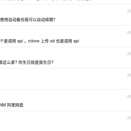
21
使用自动备份我可以自动续期？
22
 api ，rclone 上传 od 也是调用 api
23
里跟这么紧? 你生日就是我生日?
24
25
NM 阿里网盘
26