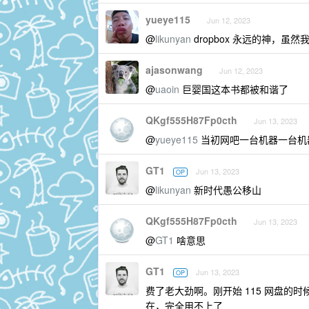
yueye115
Jun 12, 2023
@
likunyan
dropbox 永远的神，虽然我
ajasonwang
Jun 12, 2023
@
uaoin
巨婴国这本书都被和谐了
QKgf555H87Fp0cth
Jun 13, 2023
@
yueye115
当初网吧一台机器一台机器
GT1
Jun 13, 2023
OP
@
likunyan
新时代愚公移山
QKgf555H87Fp0cth
Jun 13, 2023
@
GT1
啥意思
GT1
Jun 13, 2023
OP
费了老大劲啊。刚开始 115 网盘的
在，完全用不上了