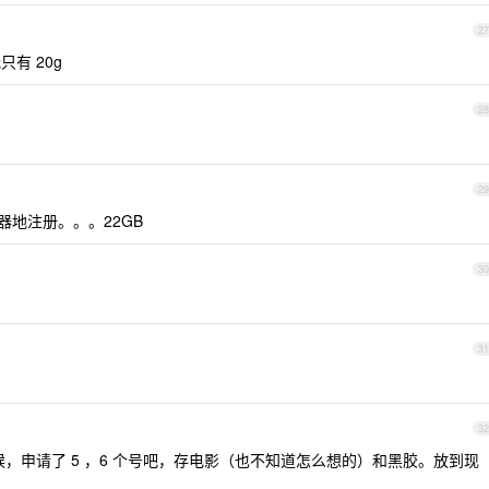
27
只有 20g
28
29
地注册。。。22GB
30
31
32
时候，申请了 5 ，6 个号吧，存电影（也不知道怎么想的）和黑胶。放到现