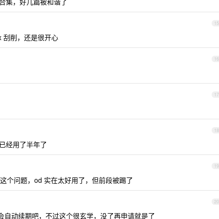
合集，好几篇被和谐了
15
plex 刮削，还是很开心
16
17
18
，已经用了半年了
19
这个问题，od 实在太好用了，但前段被踢了
20
该会自动续期吧，不过这个很玄学，没了再申请就是了