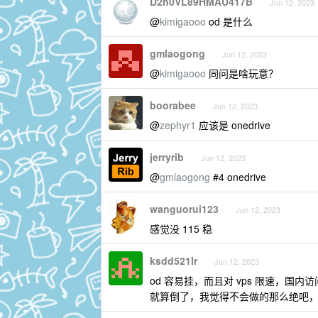
D2h0VL89HMAU417B
Jun 12, 2023
@
kimigaooo
od 是什么
gmlaogong
Jun 12, 2023
@
kimigaooo
同问是啥玩意？
boorabee
Jun 12, 2023
@
zephyr1
应该是 onedrive
jerryrib
Jun 12, 2023
@
gmlaogong
#4 onedrive
wanguorui123
Jun 12, 2023
感觉没 115 稳
ksdd521lr
Jun 12, 2023
od 容易挂，而且对 vps 限速，国
就算倒了，我觉得不会做的那么绝吧