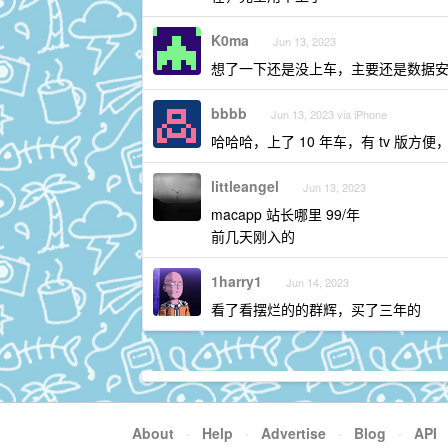
K0ma
Jun 13, 2023
想了一下还是没上车，主要还是数据
bbbb
Jun 13, 2023 via iPhone
哈哈哈，上了 10 年车，有 tv 版方
littleangel
Jun 13, 2023
macapp 站长哪里 99/年
前几天刚入的
1harry1
Jun 14, 2023
看了看摆烂的的群辉，买了三年的
About
·
Help
·
Advertise
·
Blog
·
API