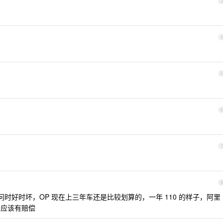
3
4
5
6
7
8
内访问时好时坏，OP 现在上三年车还是比较划算的，一年 110 的样子，阿里
，应该有赔偿