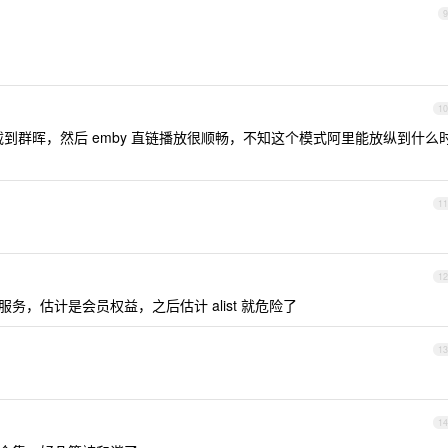
9
10
st 挂载到群晖，然后 emby 直链播放很顺畅，不知这个模式阿里能放纵到什么
11
12
的服务，估计是会员权益，之后估计 alist 就危险了
13
？
14