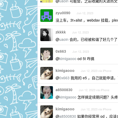
@
uaoin
可能会，之前收藏的天涯热文
zyu0090
Jun 12, 2023
没上车，3t+alist ，webdav 挂载，
zkkkk
Jun 12, 2023
@
uaoin
会的，已经被和谐了好几个了
0x663
Jun 12, 2023
@
kimigaooo
od 5t 咋搞
kimigaooo
Jun 12, 2023 via iPhone
@
0x663
我用的 e5 ，自己就能申请
a8500830
Jun 12, 2023 via iPhone
@
kimigaooo
怎样搞定续期问题？头疼
kimigaooo
Jun 12, 2023 via iPhone
@
a8500830
如果你经常用 od ，应