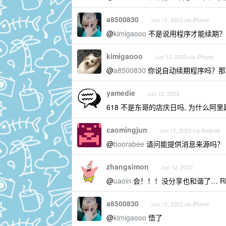
a8500830
Jun 12, 2023 via iPhone
@
kimigaooo
不是说用程序才能续期？
kimigaooo
Jun 12, 2023 via iPhone
@
a8500830
你说自动续期程序吗？那个是调用
yamedie
Jun 12, 2023
618 不是东哥的店庆日吗, 为什么阿
caomingjun
Jun 12, 2023 via Android
@
boorabee
请问能提供消息来源吗？
zhangsimon
Jun 12, 2023
@
uaoin
会！！！没分享也和谐了… R
a8500830
Jun 12, 2023 via iPhone
@
kimigaooo
悟了