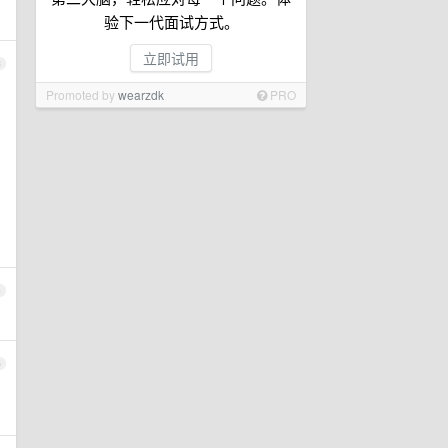
验下一代面试方式。
立即试用
3
Promoted by
wearzdk
PRO
4
5