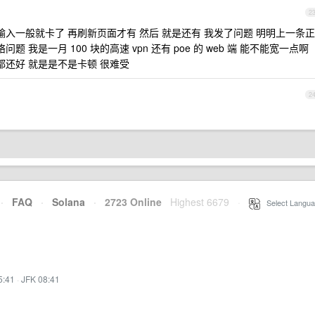
2
我输入一般就卡了 再刷新页面才有 然后 就是还有 我发了问题 明明上一条正
 我是一月 100 块的高速 vpn 还有 poe 的 web 端 能不能宽一点啊
都还好 就是是不是卡顿 很难受
2
·
FAQ
·
Solana
·
2723 Online
Highest 6679
·
Select Langua
5:41
·
JFK 08:41