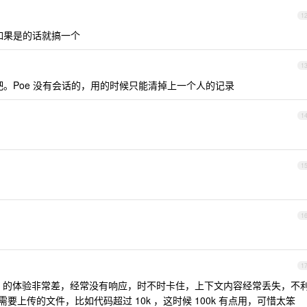
1
如果是的话就搞一个
1
合租吧。Poe 没有会话的，用的时候只能清掉上一个人的记录
1
1
1
1
pt4 的体验非常差，经常没有响应，时不时卡住，上下文内容经常丢失，不
你的需要上传的文件，比如代码超过 10k ，这时候 100k 有点用，可惜太笨