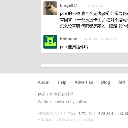
binge921
Jun 21, 2023
poe 的卡顿 我至今无法忍受 经常给
常回答 下一条直接卡住了 绝对不是网络问题
怎么设置啊 代码都是那么一顺溜 其他
hhhsuan
Jul 8, 2023 via Android
poe 能用插件吗
About
·
Help
·
Advertise
·
Blog
·
API
创意工作者们的社区
World is powered by solitude
VERSION: 3.9.8.5 · 72ms ·
UTC 12:41
·
PVG 20:41
·
LAX 0
♥ Do have faith in what you're doing.