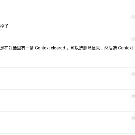
1
划掉了
1
话里有一条 Context cleared ，可以选删除信息，然后选 Context
2
作
2
2