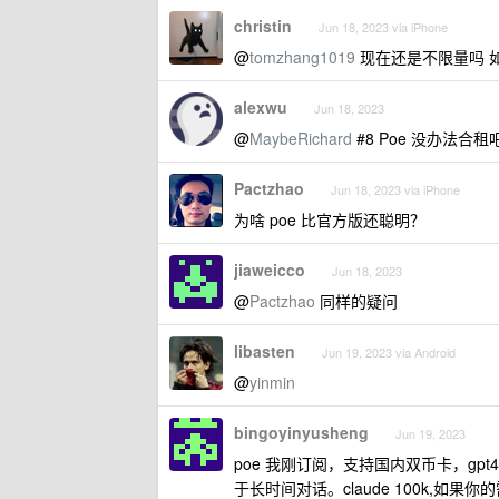
christin
Jun 18, 2023 via iPhone
@
tomzhang1019
现在还是不限量吗 
alexwu
Jun 18, 2023
@
MaybeRichard
#8 Poe 没办法
Pactzhao
Jun 18, 2023 via iPhone
为啥 poe 比官方版还聪明？
jiaweicco
Jun 18, 2023
@
Pactzhao
同样的疑问
libasten
Jun 19, 2023 via Android
@
yinmin
bingoyinyusheng
Jun 19, 2023
poe 我刚订阅，支持国内双币卡，g
于长时间对话。claude 100k,如果