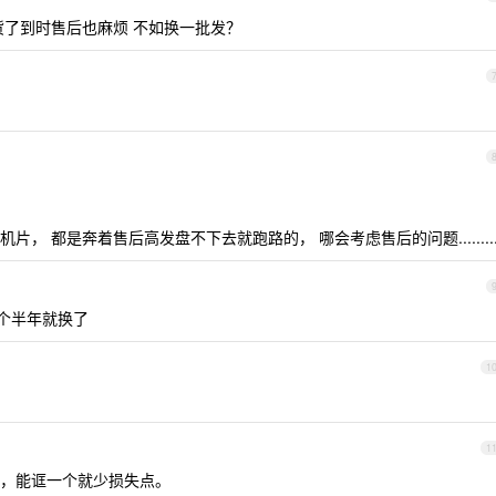
货了到时售后也麻烦 不如换一批发？
， 都是奔着售后高发盘不下去就跑路的， 哪会考虑售后的问题........
个半年就换了
1
1
，能诓一个就少损失点。