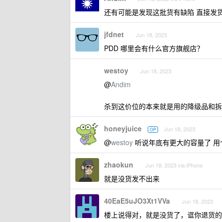
还有可能是发现这批货有缺陷 直接发
jfdnet
Jun 18, 2023
PDD 哪里会有什么官方旗舰店？
westoy
Jun 18, 2023
@
Andim
杀到这价位的本来就是用的降级品和拆机片
honeyjuice
Jun 18, 2023
OP
@
westoy
听说年底有更大的容量了 用
zhaokun
Jun 18, 2023 via iPhone
就是没货发不出来
40EaE5uJO3Xt1VVa
Jun 18, 2023
楼上说得对，就是没货了，诓你退货的