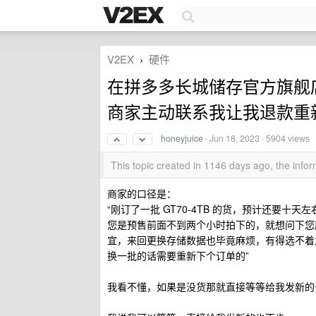
V2EX
硬件
›
在拼多多长城储存官方旗舰店购
商家主动联系我让我退款重
honeyjuice
·
Jun 18, 2023
· 5904 views
This topic created in 1146 days ago, the inf
商家的口径是：
“刚订了一批 GT70-4TB 的货，预计还要十
您是预售前面不到两个小时拍下的，就想问下您
宜，来回更换存储数据也毕竟麻烦，有得选不着
换一批的话需要重新下个订单的”
我看不懂，如果是没货那就直接等等给我发新的