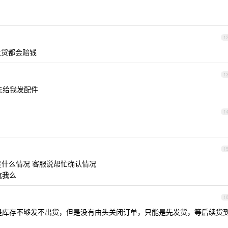
1
发货都会赔钱
1
先给我发配件
1
1
什么情况 客服说帮忙确认情况
坑我么
1
计就是库存不够发不出货，但是没有由头关闭订单，只能是先发货，等后续货