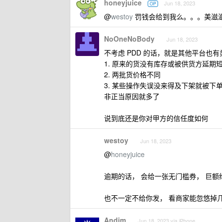
honeyjuice
Jun 18, 2023
OP
@
westoy
罚钱会给到我么。。。美滋滋
NoOneNoBody
Jun 18, 2023
不考虑 PDD 的话，就是其他平台也
1. 原来的货没有库存或被供货方延
2. 两批货价格不同
3. 某些操作失误没来得及下架就被下
非正当原因就多了
说到底还是你对甲方的信任度如何
westoy
Jun 18, 2023
@
honeyjuice
逾期的话， 会给一张无门槛券， 巨额给
也不一定不给你发， 看商家能忽悠掉
Andim
Jun 18, 2023 via iPhone