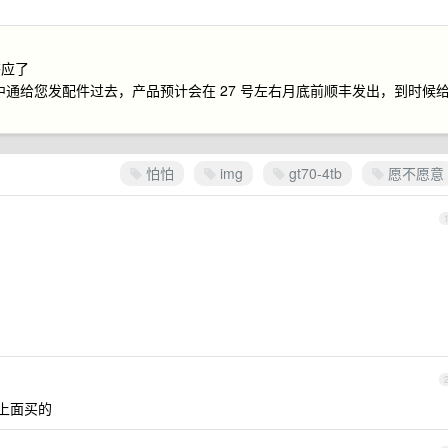
答应了
通给您发配件过去，产品预计会在 27 号左右月底前顺丰发出，到时候
怕怕
img
gt70-4tb
愿不愿意
上面买的