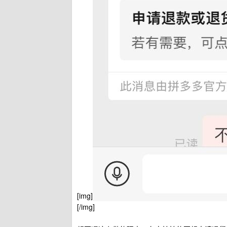
[img]
[/img]