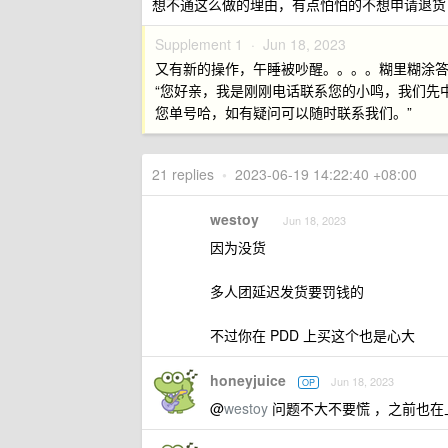
想不通这么做的理由，有点怕怕的不想申请退货
Supplement 1 ·
Jun 18, 2023
又有新的操作，午睡被吵醒。。。。糊里糊涂
“您好亲，我是刚刚电话联系您的小鸣，我们先中
您单号哈，如有疑问可以随时联系我们。”
21 replies
•
2023-06-19 14:22:40 +08:00
westoy
Jun 18, 2023
因为没货
多人团延迟发货要罚钱的
不过你在 PDD 上买这个也是心大
honeyjuice
Jun 18, 2023
OP
@
westoy
问题不大不要慌 ，之前也在