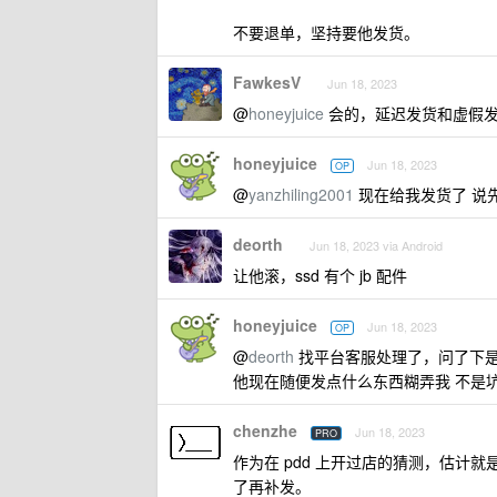
不要退单，坚持要他发货。
FawkesV
Jun 18, 2023
@
honeyjuice
会的，延迟发货和虚假
honeyjuice
Jun 18, 2023
OP
@
yanzhiling2001
现在给我发货了 说
deorth
Jun 18, 2023 via Android
让他滚，ssd 有个 jb 配件
honeyjuice
Jun 18, 2023
OP
@
deorth
找平台客服处理了，问了下是
他现在随便发点什么东西糊弄我 不是
chenzhe
Jun 18, 2023
PRO
作为在 pdd 上开过店的猜测，估
了再补发。