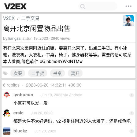
V2EX
二手交易
›
离开北京闲置物品出售
By
liangzai
at Jun 19, 2023 · 2640 views
有在北京次渠南附近住的嘛，要离开北京了，出点二手货。有小冰
箱，洗衣机，大衣柜，书桌，椅子，健身器材等等。需要的话可联系
本人看图,绿色软件 bGlhbmd6YWktNTMw
次渠
二手货
书桌
离开
8 replies
•
2023-06-20 14:32:11 +08:00
iyobucuo
Jun 19, 2023 via Android
1
小区群可以发一发
ersic
Jun 20, 2023
2
都是大件不太好远出，v2 找到住附近的人太难了，还是咸鱼吧
bluekz
Jun 20, 2023
3