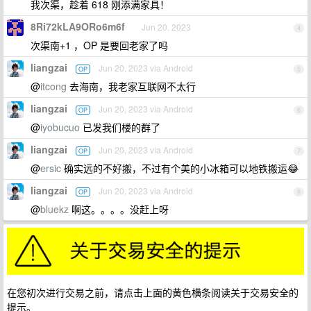
我次渠，趁着 618 刚添满家具！
8Ri72kLA9ORo6m6f
Jun 20, 2023
4
次渠南+1 ，OP 是要回老家了吗
liangzai
Jun 20, 2023 via Android
OP
5
@
itcong
去海南，我老家互联网不太行
liangzai
Jun 20, 2023 via Android
OP
6
@
iyobucuo
已发我们楼的群了
liangzai
Jun 20, 2023 via Android
OP
7
@
ersic
确实远的不好搬，不过有个美的小冰箱可以地铁搬运😂
liangzai
Jun 20, 2023 via Android
OP
8
@
bluekz
啊这。。。。没赶上呀
在您初次进行交易之前，请点击上面的黄色横条阅读关于交易安全的
提示。