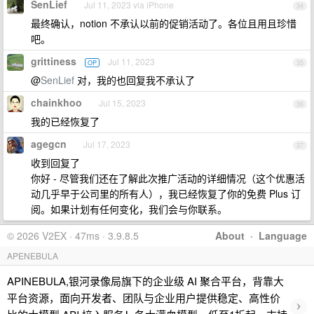
SenLief
Jul 11, 2023 via iPhone
34
最终确认，notion 不承认以前的促销活动了。各位且用且珍惜
吧。
grittiness
Jul 11, 2023
OP
35
@
SenLief
对，我的也回复我不承认了
chainkhoo
Jul 15, 2023
36
我的已经恢复了
agegcn
Jul 17, 2023
37
收到回复了
你好 - 尽管我们还在了解此次推广活动的详细情况（这个优惠活
动几乎早于公司里的所有人），我已经恢复了你的免费 Plus 订
阅。如果计划有任何变化，我们会与你联系。
© 2026 V2EX · 47ms · 3.9.8.5
About
·
Language
APENEBULA
APINEBULA,银河录像局旗下的企业级 AI 聚合平台，背靠大
平台资源，面向开发者、团队与企业用户提供稳定、高性价
›