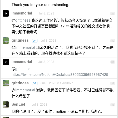
Thank you for your understanding.
Immemorial
Jul 8, 2023
29
@
grittiness
我这边工作区的订阅状态今天恢复了…你试着提交
下中文社区的订阅页面截图和 17 年活动相关的推文或者消息，
再说明下看看呢
grittiness
Jul 8, 2023
OP
30
@
Immemorial
那么久的活动了，我看我已经找不到了，之前是
在 v 站上看到的，现在找也找不到这些帖子了
Immemorial
Jul 8, 2023
31
@
grittiness
https://twitter.com/NotionHQ/status/880233396948967425
grittiness
Jul 8, 2023 via Android
OP
32
@
Immemorial
谢谢，我再回复下邮件看看，不过已经感觉不抱
什么希望了
SenLief
Jul 8, 2023
33
我的也没用了，发了邮件，notion 不承认早期的活动了。