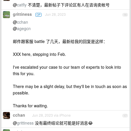
@
catfly
不清楚，最新帖子下评论区有人在咨询卖帐号
grittiness
Jun 28, 2023
OP
16
@
cchan
@
agegcn
邮件跟客服 battle 了几天，最新给我的回复是这样：
XXX here, stepping into Feb.
I've escalated your case to our team of experts to look into
this for you.
There may be a slight delay, but they'll be in touch as soon as
possible.
Thanks for waiting.
cchan
Jun 28, 2023 via iPhone
17
@
grittiness
没有最终结论就可能是好消息😂