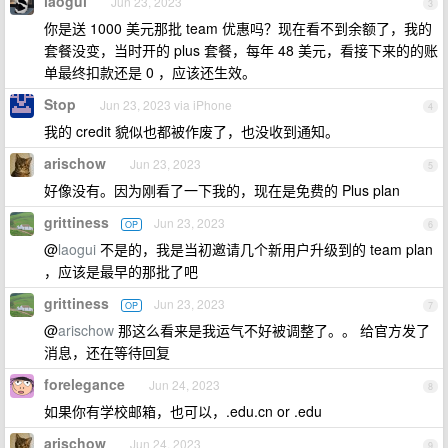
laogui
Jun 23, 2023
3
你是送 1000 美元那批 team 优惠吗？现在看不到余额了，我的
套餐没变，当时开的 plus 套餐，每年 48 美元，看接下来的的账
单最终扣款还是 0 ，应该还生效。
Stop
Jun 23, 2023 via iPhone
4
我的 credit 貌似也都被作废了，也没收到通知。
arischow
Jun 23, 2023
5
好像没有。因为刚看了一下我的，现在是免费的 Plus plan
grittiness
Jun 23, 2023
OP
6
@
laogui
不是的，我是当初邀请几个新用户升级到的 team plan
，应该是最早的那批了吧
grittiness
Jun 23, 2023
OP
7
@
arischow
那这么看来是我运气不好被调整了。。 给官方发了
消息，还在等待回复
forelegance
Jun 24, 2023
8
如果你有学校邮箱，也可以，.edu.cn or .edu
arischow
Jun 24, 2023
9