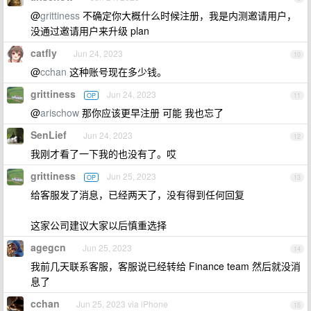
@
grittiness
不确定你大概什么时候注册，我是内测邀请用户，
没通过邀请用户来升级 plan
catfly
Jun 24, 2023
10
@
cchan
这种账号现在多少钱。
grittiness
Jun 24, 2023
OP
11
@
arischow
那你应该更早注册 可能 我也忘了
SenLief
Jun 24, 2023
12
我刚才看了一下我的也没有了。哎
grittiness
Jun 25, 2023
OP
13
给客服发了消息，已经两天了，没有得到任何回复
这家公司建议大家以后慎重选择
agegcn
Jun 25, 2023
14
我前几天联系客服，客服说已经转给 Finance team 然后就没消
息了
cchan
Jun 25, 2023 via iPhone
15