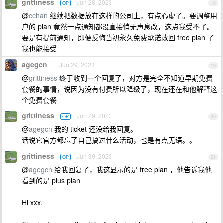
grittiness
Jun 28, 2023
OP
18
@
cchan
继续把数据放在这样的公司上，有点心虚了。要调整用
户的 plan 竟然一点通知都没直接悄无声息改，这点我受不了。
要是有提前通知，即便反悔当初永久免费承诺改回 free plan 了
我也能接受
agegcn
Jun 29, 2023
19
@
grittiness
终于收到一个回复了，对方是完全不知道早期免费
套餐的事情，说因为没有付费所以降级了，现在还在和他解释这
个免费套餐
grittiness
Jun 29, 2023
OP
20
@
agegcn
我的 ticket 还没给我回复。
话说它官方都忘了自己搞过什么活动，也是有点无语。。
grittiness
Jun 30, 2023
OP
21
@
agegcn
给我回复了，我这显示的是 free plan ，他告诉我他
看到的是 plus plan
Hi xxx,