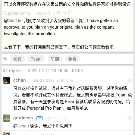
可以合理怀疑数据存在这家公司的安全性和隐私性是否能够得到保证
Supplement 2 · 2023 年 7 月 11 日
@
SenLief
我刚才又收到了客服的最新回复：I have gotten an
approval to you plan on your original plan as the company
investigates this promotion.
去看了下，我的订阅目前已恢复了，等它们公司调查看看吧
套餐
Team
早期
免费
37 replies
•
2023-07-17 13:16:35 +08:00
cchan
Jun 23, 2023 via iPhone
1
可以这样操作试试，通过右下角的对话联系客服，说明你的情
况，看能不能开成其他付费模式。我之前也是最早那批 Team 免
费套餐，有一天登录发现是 Free 套餐后联系客服说明情况，给
我开成 Personal Pro Plan ，每月账单$0 。
grittiness
Jun 23, 2023
OP
2
@
cchan
谢谢，我发个消息问下