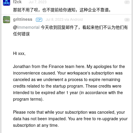
f2ck
Jul 7, 2023
27
那就不用了呗，也不提前给你通知，这种企业不靠谱。
grittiness
Jul 8, 2023 via Android
OP
28
@
Immemorial
今天收到回复邮件了，看起来他们不认为他们有
任何错误
Hi xxx,
Jonathan from the Finance team here. My apologies for the
inconvenience caused. Your workspace's subscription was
canceled as we underwent a process to expire remaining
credits related to the startup program. These credits were
intended to be expired after 1 year (in accordance with the
program terms).
Please note that while your subscription was canceled, your
data has not been impacted. You are free to re-upgrade your
subscription at any time.