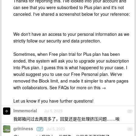
Thanks for reporting this. I've looked into your account and
can see that you were subscribed to Plus plan and it's not
canceled. I've shared a screenshot below for your reference:
We don't have an access to your personal information as we
strictly follow our security and data protection.
Sometimes, when Free plan trial for Plus plan has been
ended, ithe system will ask you to upgrade your subscription
into Plus plan. I guess this is what happened to your case. I
would suggest you to use our Free Personal plan. We've
removed the Block limit, and made it simpler to share pages
with collaborators. See FAQs for more on this →
Let us know if you have further questions!
Immemorial
Jul 5, 2023
22
我邮箱问过去两周多了，回复还是在处理挤压问题……唉
grittiness
Jul 5, 2023
OP
23