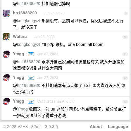
@
hn16838220
挂加速器也掉吗
hn16838220
Jun 26, 2023
9
@
kongkongyzt
那倒没有，之前可以裸连，优化后裸连不太行
了，就没玩了
Wataru
Jun 26, 2023
10
@
kongkongyzt
#8 p2p 联机，one boom all boom
Ymgg
Jun 27, 2023
OP
11
@
hn16838220
跟本身自己家里网络质量也有关 我从开服挂加
速器都没遇到过什么大问题
Ymgg
Jun 27, 2023
OP
12
@
hn16838220
不挂加速器有点妄想了 P2P 国内直连没人打你
也没得打的
Ymgg
Oct 3, 2023 via Android
OP
13
@
Ymgg
收回这一句 uu 这段时间多少有点糟糕了，部分节点打
一把就没法继续了得重开游戏
© 2026 V2EX · 32ms · 3.9.8.5
About
·
Language