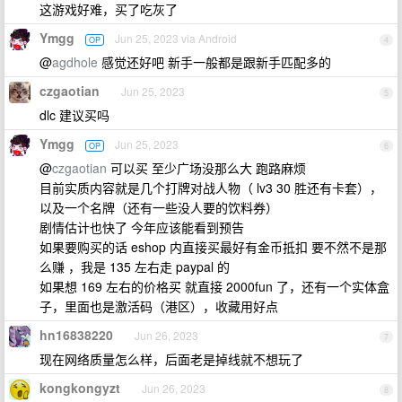
这游戏好难，买了吃灰了
Ymgg
Jun 25, 2023 via Android
OP
4
@
agdhole
感觉还好吧 新手一般都是跟新手匹配多的
czgaotian
Jun 25, 2023
5
dlc 建议买吗
Ymgg
Jun 25, 2023
OP
6
@
czgaotian
可以买 至少广场没那么大 跑路麻烦
目前实质内容就是几个打牌对战人物（ lv3 30 胜还有卡套），
以及一个名牌（还有一些没人要的饮料券）
剧情估计也快了 今年应该能看到预告
如果要购买的话 eshop 内直接买最好有金币抵扣 要不然不是那
么赚 ，我是 135 左右走 paypal 的
如果想 169 左右的价格买 就直接 2000fun 了，还有一个实体盒
子，里面也是激活码（港区），收藏用好点
hn16838220
Jun 26, 2023
7
现在网络质量怎么样，后面老是掉线就不想玩了
kongkongyzt
Jun 26, 2023
8