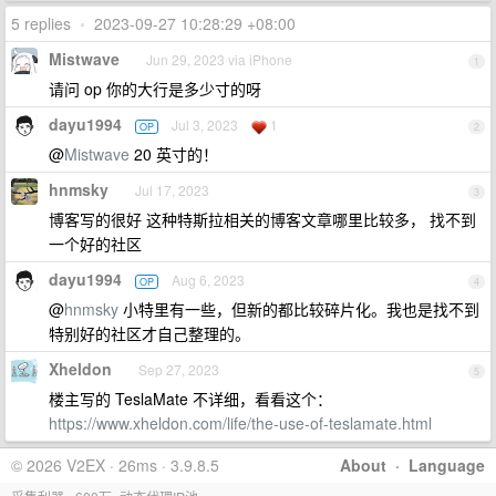
5 replies
•
2023-09-27 10:28:29 +08:00
Mistwave
Jun 29, 2023 via iPhone
1
请问 op 你的大行是多少寸的呀
dayu1994
Jul 3, 2023
1
OP
2
@
Mistwave
20 英寸的！
hnmsky
Jul 17, 2023
3
博客写的很好 这种特斯拉相关的博客文章哪里比较多， 找不到
一个好的社区
dayu1994
Aug 6, 2023
OP
4
@
hnmsky
小特里有一些，但新的都比较碎片化。我也是找不到
特别好的社区才自己整理的。
Xheldon
Sep 27, 2023
5
楼主写的 TeslaMate 不详细，看看这个：
https://www.xheldon.com/life/the-use-of-teslamate.html
© 2026 V2EX · 26ms · 3.9.8.5
About
·
Language