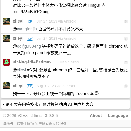
对比另一款插件字体大小我觉得比较合适:i.imgur 点
com/M8pBdGQ.png
xileyi
Jun 27, 2023 via Android
OP
5
@
wangfenjin
垃圾代码开不开意义不大
xileyi
Jun 27, 2023 via Android
OP
6
@
odifjg9384hg
链接乱码了？缩放这个，感觉后面由 chrome 统
一支持 side panel 缩放更香一点
9i5NngJHI4P7dm42
Jun 27, 2023
7
@
xileyi
#6 对, 还是由 chrome 统一管理好一些, 链接是因为我账
号注册时间短发不了
xileyi
Aug 9, 2023 via Android
OP
8
预告一下，最近会上线一个简易的 tree mode😇
• 请不要在回答技术问题时复制粘贴 AI 生成的内容
© 2026 V2EX · 25ms · 3.9.8.5
About
·
Language
缤纷云 - 超高性能🚀 的智能对象存储服务