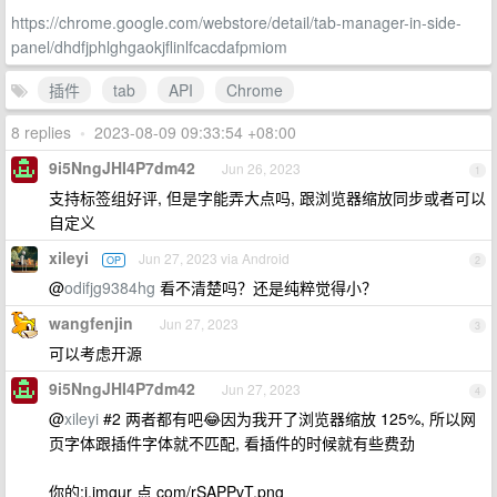
https://chrome.google.com/webstore/detail/tab-manager-in-side-
panel/dhdfjphlghgaokjflinlfcacdafpmiom
插件
tab
API
Chrome
8 replies
•
2023-08-09 09:33:54 +08:00
9i5NngJHI4P7dm42
Jun 26, 2023
1
支持标签组好评, 但是字能弄大点吗, 跟浏览器缩放同步或者可以
自定义
xileyi
Jun 27, 2023 via Android
OP
2
@
odifjg9384hg
看不清楚吗？还是纯粹觉得小？
wangfenjin
Jun 27, 2023
3
可以考虑开源
9i5NngJHI4P7dm42
Jun 27, 2023
4
@
xileyi
#2 两者都有吧😂因为我开了浏览器缩放 125%, 所以网
页字体跟插件字体就不匹配, 看插件的时候就有些费劲
你的:i.imgur 点 com/rSAPPvT.png