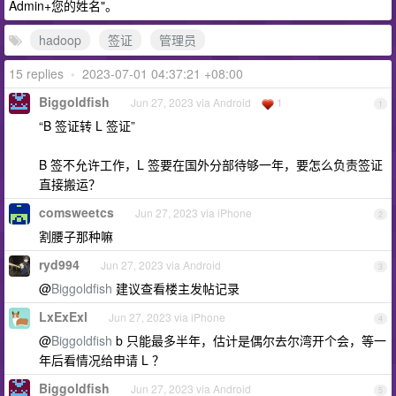
Admin+您的姓名"。
hadoop
签证
管理员
15 replies
•
2023-07-01 04:37:21 +08:00
Biggoldfish
Jun 27, 2023 via Android
1
1
“B 签证转 L 签证”
B 签不允许工作，L 签要在国外分部待够一年，要怎么负责签证
直接搬运？
comsweetcs
Jun 27, 2023 via iPhone
2
割腰子那种嘛
ryd994
Jun 27, 2023 via Android
3
@
Biggoldfish
建议查看楼主发帖记录
LxExExl
Jun 27, 2023 via iPhone
4
@
Biggoldfish
b 只能最多半年，估计是偶尔去尔湾开个会，等一
年后看情况给申请 L ？
Biggoldfish
Jun 27, 2023 via Android
5