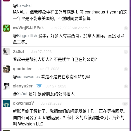
@
LxExExl
IANAL ，但我印象中在国外等满足 L 签 continuous 1 year 的这
一年里是不能来美国的，不然时间要重新算
cwWqjBJJRPak
Jun 27, 2023 via Android
6
@
Biggoldfish
没事，好多人有墨西哥，加拿大国际，直接可以
拿工签。
Xs0ul
Jun 27, 2023
7
看起来是帮别人招人？不是楼主自己在的公司？
qiaobeier
Jun 27, 2023
8
@
comsweetcs
看是不是要在东南亚转机😆
xiaoyu2er
Jun 27, 2023
OP
9
@
Xs0ul
嗯对 是帮朋友的公司招人
okwxmszV
Jun 28, 2023
10
新账号终于解封了，我把你们的问题发给 HR ，正在等待回复。
国内公司名字叫 幻创远景，社保什么的应该都能查到，海外的
叫 Wevision LLC