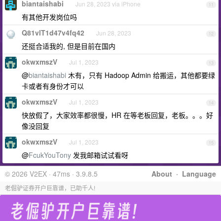
biantaishabi
Jun 28, 2023 via iPhone
11
有其他开发岗位吗
Q81vlT1d47v4fq42
Jun 28, 2023
12
还挺合适我的, 但是目前在国内
okwxmszV
Jul 1, 2023
13
@
biantaishabi
木有，只有 Hadoop Admin 给搬运，其他都要绿
卡或者有身份才可以
okwxmszV
Jul 1, 2023
14
快放假了，大家效率都很慢，HR 在等老板回复，老板。。。好
像没回复
okwxmszV
Jul 1, 2023
15
@
FcukYouTony
发我邮箱试试看呀
© 2026 V2EX · 47ms · 3.9.8.5
About
·
Language
老倔驴证券开户巨靠谱，已助千人!