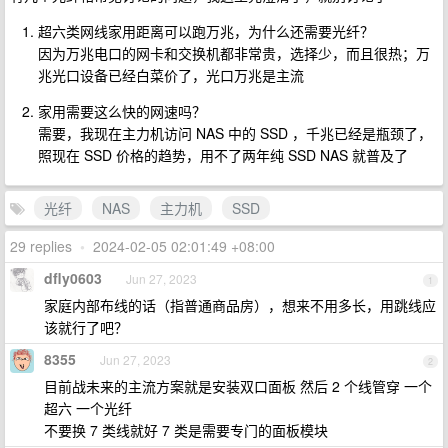
超六类网线家用距离可以跑万兆，为什么还需要光纤？
因为万兆电口的网卡和交换机都非常贵，选择少，而且很热；万
兆光口设备已经白菜价了，光口万兆是主流
家用需要这么快的网速吗？
需要，我现在主力机访问 NAS 中的 SSD ，千兆已经是瓶颈了，
照现在 SSD 价格的趋势，用不了两年纯 SSD NAS 就普及了
光纤
NAS
主力机
SSD
29 replies
•
2024-02-05 02:01:49 +08:00
dfly0603
Jun 27, 2023
1
家庭内部布线的话（指普通商品房），想来不用多长，用跳线应
该就行了吧？
8355
Jun 27, 2023
2
目前战未来的主流方案就是安装双口面板 然后 2 个线管穿 一个
超六 一个光纤
不要换 7 类线就好 7 类是需要专门的面板模块