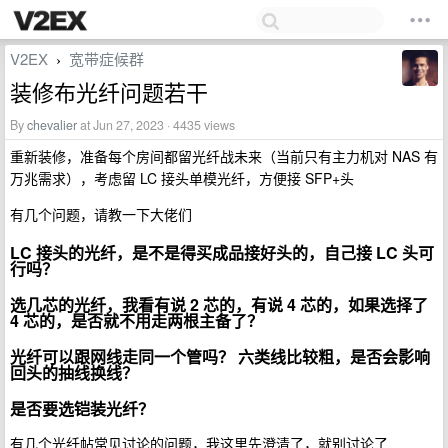
V2EX
宽带症候群
›
装修布光纤问题若干
By
chevalier
at Jun 27, 2023 · 4435 views
重新装修，准备每个房间都留光纤战未来（当前只有主力机对 NAS 有
万兆需求），考虑留 LC 接头单模光纤，方便接 SFP+头
有几个问题，请教一下大佬们
LC 接头的光纤，是不是得买成品接好头的，自己接 LC 头可
行吗？
选几芯的光纤，我看有说 2 芯的，有说 4 芯的，如果选择了
4 芯的，是否就不用走两根主备了？
光纤可以跟网线走同一个管吗？ 六类线比较粗，是否会影响
回头的抽线换线？
是否要选铠装光纤？
有几个光纤帖常见讨论的问题，我这里先澄清了，就别讨论了