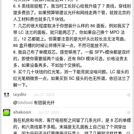
6. 6 类线就挺粗了，我当时工长好心给我升级了 7 类线，穿线别
提多费劲了。如果预算够建议光纤和网线走两个管，就按北京的
人工材料费也就多几千块钱。
7. 几芯的很大程度取决于你想装什么样的 86 面板，例如我买了
带 LC 法兰的面板，就只能两芯了，你如果自己换个 MPO 法
兰，12 芯都能上。但需要注意的是光纤头比较长且无法弯曲，
86 盒开槽的时候让师傅开深一点，不然可能放不开。
8. 我自己布了单模双芯，感觉够用了。一般 SFP+模块都是双纤
的，即使你需要接两个设备，还有 BiDi 模块可选，价格没贵太
多，如果设备再多，不如加个交换机。
9. 买个几十块钱的红光笔，测一下能亮就没啥问题。LC 接头的
红光笔稍微贵一点，如果买到 SC 接头的也无所谓，依旧法兰了
解一下。
txydhr
Jun 27, 2023
8
@
3dxfood
有铠装光纤
shakoon
Jun 27, 2023
9
我在机房和书房、客厅电视柜之间留了几条光纤，是 8 芯的单模
的，和六类线差不多粗。末端是无孔面板上自己钻了个洞穿出
来，因为目前还没打算使用这玩意儿，绕了几圈就这样挂着。以