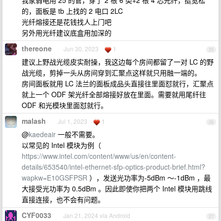
我家弱电用 25 的管，穿了 2 根 6 类+2 根 4 芯光纤，挺宽松
的，面板是 tb 上找的 2 电口 2LC
光纤熔接还是花钱找人上门吧
另外用光纤建议底盒用加深的
thereone
Jun 30, 2023
1
25
建议上野战光缆皮实耐操，我这边每个房间都留了一对 LC 的野
战光缆，剪掉一头从房间穿到汇聚点这样就只用融一端的。
房间面板就用 LC 法兰的面板成品头直接往里面怼就行，汇聚点
就上一个 ODF 架光纤全部熔接好放在里面。需要就用尾纤往
ODF 和光模块里面怼就行。
malash
Jul 1, 2023
1
26
@
kaedeair
一般不需要。
以常见的 Intel 模块为例（
https://www.intel.com/content/www/us/en/content-
details/653540/intel-ethernet-sfp-optics-product-brief.html?
wapkw=E10GSFPSR
），发送光功率为-5dBm ～-1dBm ，最
大接受光功率为 0.5dBm 。因此即使你把两个 Intel 模块用跳线
直接连接，也不会有问题。
CYF0033
Jan 21, 2024 via Android
27