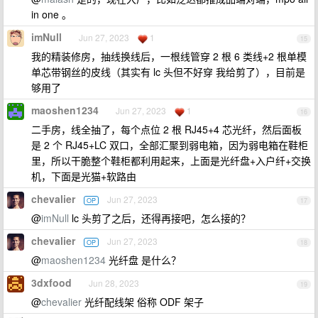
in one 。
imNull
Jun 27, 2023
1
15
我的精装修房，抽线换线后，一根线管穿 2 根 6 类线+2 根单模
单芯带钢丝的皮线（其实有 lc 头但不好穿 我给剪了），目前是
够用了
maoshen1234
Jun 27, 2023
1
16
二手房，线全抽了，每个点位 2 根 RJ45+4 芯光纤，然后面板
是 2 个 RJ45+LC 双口，全部汇聚到弱电箱，因为弱电箱在鞋柜
里，所以干脆整个鞋柜都利用起来，上面是光纤盘+入户纤+交换
机，下面是光猫+软路由
chevalier
Jun 27, 2023
OP
17
@
imNull
lc 头剪了之后，还得再接吧，怎么接的？
chevalier
Jun 27, 2023
OP
18
@
maoshen1234
光纤盘 是什么？
3dxfood
Jun 28, 2023
19
@
chevalier
光纤配线架 俗称 ODF 架子