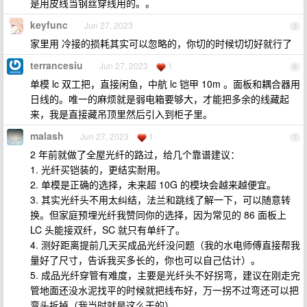
是用皮线当钢丝穿线用的。。
keyfunc
Jun 27, 2023
5
家里用 冷接的损耗其实可以忽略的，你切的时候切切好就行了
terrancesiu
Jun 27, 2023
1
6
单模 lc 双工把，直接闲鱼，中航 lc 铠甲 10m 。面板和耦合器用
日线的。唯一的麻烦就是弱电箱要够大，才能把多余的线藏起
来，我是直接藏吊顶里然后引入到柜子里。
malash
Jun 27, 2023
1
7
2 年前就做了全屋光纤的路过，给几个靠谱建议：
1. 光纤买铠装的，更结实耐用。
2. 单模是正确的选择，未来超 10G 的模块会越来越便宜。
3. 其实光纤头不用太纠结，法兰和跳线了解一下，可以随意转
换。但家庭预埋光纤我赞同你的选择，因为常见的 86 面板上
LC 头能接双纤，SC 就只有单纤了。
4. 测好距离提前几天买成品光纤没问题（我的水电师傅直接帮我
量好了尺寸，告诉我买多长的，你也可以自己估计）。
5. 成品光纤穿管有难度，主要是光纤头不好拐弯，建议在刚走完
管地面还没水泥找平的时候就把线布好，万一拐不过弯还可以把
弯头拆掉（我当时就是这么干的）。