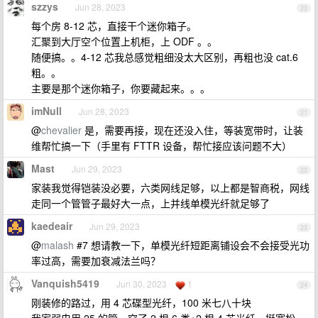
szzys
Jun 28, 2023
20
每个房 8-12 芯，直接干个迷你箱子。
汇聚到大厅空个位置上机柜，上 ODF 。。
随便搞。。4-12 芯我总感觉粗细没太大区别，再粗也没 cat.6
粗。。
主要是那个迷你箱子，你要藏起来。。。
imNull
Jun 28, 2023
21
@
chevalier
是，需要再接，现在还没入住，等装宽带时，让装
维帮忙搞一下（手里有 FTTR 设备，帮忙接应该问题不大）
Mast
Jun 29, 2023
22
家装我觉得铠装没必要，六类网线足够，以上都是智商税，网线
走同一个管管子最好大一点，上并线单模光纤就足够了
kaedeair
Jun 29, 2023
23
@
malash
#7 想请教一下，单模光纤短距离铺设会不会接受光功
率过高，需要加衰减法兰吗？
Vanquish5419
Jun 30, 2023
1
24
刚装修的路过，用 4 芯碟型光纤，100 米七八十块