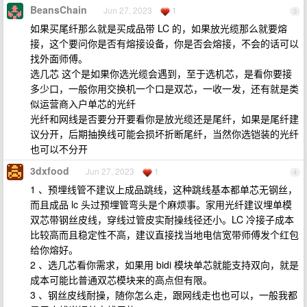
BeansChain
Jun 27, 2023
1
3
如果买尾纤那么就是买成品带 LC 的，如果放光缆那么就要熔
接，这个要问你是否有熔接设备，你是否会熔接，不会的话可以
找外面师傅。
选几芯 这个是如果你选光缆会遇到，至于选机芯，是看你要接
多少口，一般你用交换机一个口是双芯，一收一发，还有就是类
似运营商入户单芯的光纤
光纤和网线是否要分开要看你是放光缆还是尾纤，如果是尾纤建
议分开，后期抽换线可能会损坏折断尾纤，当然你选铠装的光纤
也可以不分开
3dxfood
Jun 27, 2023
1
4
1 、预埋线管不建议上成品跳线，这种跳线基本都单芯无钢丝，
而且成品 lc 头过预埋管弯头是个麻烦事。家用光纤建议埋单模
双芯带钢丝皮线，穿线过管皮实耐操线径还小。LC 冷接子成本
比较高而且稳定性不高，建议直接找当地电信宽带师傅发个红包
给你熔好。
2 、选几芯看你需求，如果用 bidi 模块单芯就能支持双向，就是
成本可能比普通双芯模块来的高点但有限。
3 、钢丝皮线耐操，随你怎么走，跟网线走也也可以，一般我都