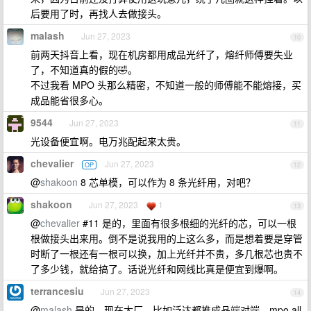
后要用了时，再找人去做接头。
malash
Jun 27, 2023
10
前两天抖音上看，现在机房都用成品光纤了，熔纤师傅要失业
了，不知道真的假的🤣。
不过我看 MPO 头那么精密，不知道一般的师傅能不能熔接，买
成品能省很多心。
9544
Jun 27, 2023
11
光设备便宜啊。电万兆配起来太贵。
chevalier
Jun 27, 2023
OP
12
@
shakoon
8 芯单模，可以作为 8 条光纤用，对吧？
shakoon
Jun 27, 2023
1
13
@
chevalier
#11 是的，里面有很多根细的光纤的芯，可以一根
根做接头出来用。倒不是说我用的上这么多，而是想着要是穿管
时断了一根还有一根可以换，加上光纤并不贵，多几根芯也贵不
了多少钱，就给搞了。话说光纤和网线比真是便宜到爆啊。
terrancesiu
Jun 27, 2023
14
@
malash
是的，现在大厂，比如泛达都推成品端对端，mpo all