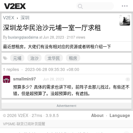
V2EX
深圳
›
深圳龙华民治沙元埔一室一厅求租
By
buxiangqiaodaima
at Jun 28, 2023 · 2107 views
最近想租房，大佬们有没有相对应的资源或者转租介绍一下
元埔
治沙
龙华民
租房
1 replies
•
2023-06-28 09:35:30 +08:00
smallmin97
Jun 28, 2023
1
预算多少？具体的需求也讲下呗，前阵子去那儿找过，有些还不
错，但是超预算了。没超预算的，有遮挡。
Advertisement
© 2026 V2EX · 27ms · 3.9.8.5
About
·
Language
VPSME-缺货订阅补货提醒