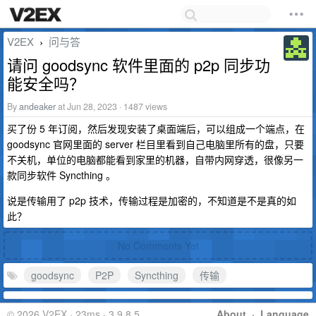
V2EX
问与答
›
请问 goodsync 软件里面的 p2p 同步功
能安全吗？
By
andeaker
at Jun 28, 2023 · 1487 views
买了份 5 年订阅，然后发现安装了桌面端后，可以组成一个端点，在
goodsync 官网里面的 server 栏目里看到自己电脑里所有的盘，只要
不关机，单位的电脑都能看到家里的机器，自带内网穿透，很像另一
款同步软件 Syncthing 。
说是传输用了 p2p 技术，传输过程是加密的，不知道是不是真的如
此？
No Comments Yet
goodsync
P2P
Syncthing
传输
© 2026 V2EX · 23ms · 3.9.8.5
About
·
Language