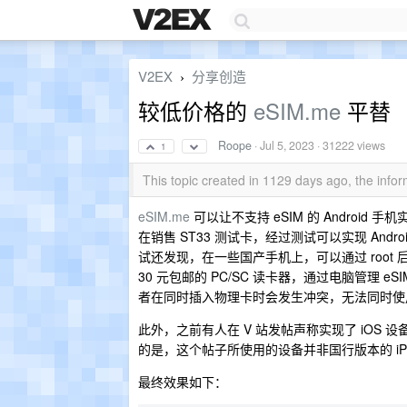
V2EX
分享创造
›
较低价格的
eSIM.me
平替
Roope
·
Jul 5, 2023
· 31222 views
1
This topic created in 1129 days ago, the inf
eSIM.me
可以让不支持 eSIM 的 Androi
在销售 ST33 测试卡，经过测试可以实现 Andro
试还发现，在一些国产手机上，可以通过 root 后安
30 元包邮的 PC/SC 读卡器，通过电脑管理 eS
者在同时插入物理卡时会发生冲突，无法同时使
此外，之前有人在 V 站发帖声称实现了 iOS 
的是，这个帖子所使用的设备并非国行版本的 iPh
最终效果如下：