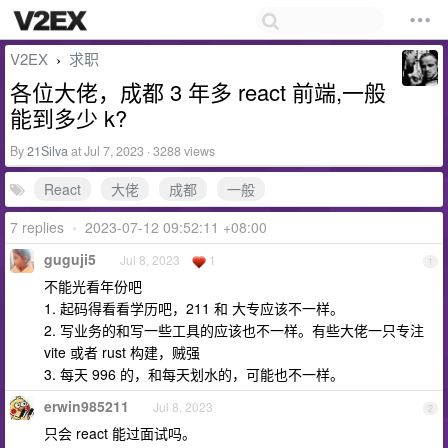
V2EX
求职
›
各位大佬，成都 3 年多 react 前端,一般
能到多少 k?
By
21Silva
at Jul 7, 2023 · 3288 views
React
大佬
成都
一般
7 replies
•
2023-07-12 09:52:11 +08:00
guguji5
Jul 8, 2023
1
1
不能光看年份吧
1. 起码得看看学历吧，211 和 大专应该不一样。
2. 写业务的和写一些工具的应该也不一样。有些大佬一只专注
vite 或者 rust 构建，贼强
3. 每天 996 的，和每天划水的，可能也不一样。
erwin985211
Jul 8, 2023
2
只会 react 能过面试吗。