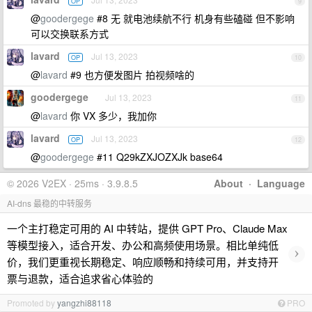
OP
9
@
goodergege
#8 无 就电池续航不行 机身有些磕碰 但不影响
可以交换联系方式
lavard
Jul 13, 2023
OP
10
@
lavard
#9 也方便发图片 拍视频啥的
goodergege
Jul 13, 2023
11
@
lavard
你 VX 多少，我加你
lavard
Jul 13, 2023
OP
12
@
goodergege
#11 Q29kZXJOZXJk base64
© 2026 V2EX · 25ms · 3.9.8.5
About
·
Language
AI-dns 最稳的中转服务
一个主打稳定可用的 AI 中转站，提供 GPT Pro、Claude Max
等模型接入，适合开发、办公和高频使用场景。相比单纯低
›
价，我们更重视长期稳定、响应顺畅和持续可用，并支持开
票与退款，适合追求省心体验的
Promoted by
yangzhi88118
PRO