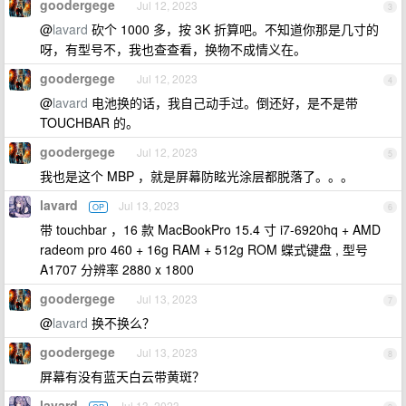
goodergege
Jul 12, 2023
3
@
lavard
砍个 1000 多，按 3K 折算吧。不知道你那是几寸的
呀，有型号不，我也查查看，换物不成情义在。
goodergege
Jul 12, 2023
4
@
lavard
电池换的话，我自己动手过。倒还好，是不是带
TOUCHBAR 的。
goodergege
Jul 12, 2023
5
我也是这个 MBP ，就是屏幕防眩光涂层都脱落了。。。
lavard
Jul 13, 2023
OP
6
带 touchbar ，16 款 MacBookPro 15.4 寸 i7-6920hq + AMD
radeom pro 460 + 16g RAM + 512g ROM 蝶式键盘 , 型号
A1707 分辨率 2880 x 1800
goodergege
Jul 13, 2023
7
@
lavard
换不换么？
goodergege
Jul 13, 2023
8
屏幕有没有蓝天白云带黄斑？
lavard
Jul 13, 2023