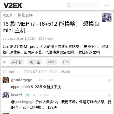
V2EX
物物交换
›
16 款 MBP i7+16+512 能换啥， 想换台
mini 主机
By
lavard
at Jul 8, 2023 · 1620 views
公司发 21 款 M1 pro ，个人的用不着故闲置吃灰， 电池不行，得插
着电源使用，因为用不着，也没换京哥宝啥的， 就挂在这里吧
用不着
京哥宝
MBP
Pro
12 replies
•
2023-07-13 20:26:31 +08:00
goodergege
Jul 11, 2023
1
oppo reno9 512GB 全新换不换
lavard
Jul 12, 2023
OP
2
@
goodergege
价位大概多少， 我用不着，但是可以给父母，我
的老 mac 电池得换 ，几百块