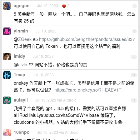
agegcn
Jul 10, 2023
2
8
5 美金新号一般一两块一个吧。。自己接码也就是两块钱。怎么
有卖 25 的
yinmin
Jul 10, 2023
9
@
ZGeek
#5
https://github.com/pengzhile/pandora/issues/837
可以使用自己的 Token ，也可以直接用这个贴里的福利
imldy
Jul 10, 2023
10
@
alvin
#7 网站不错，价格也是真的贵
1map
Jul 10, 2023
11
onekey 昨天新上了一张虚拟卡，类型是信用卡而不是之前的储
蓄卡，你可以试试？
https://card.onekey.so/?i=EAEV1T
aulayli
Jul 10, 2023 via Android
12
我搭了个套壳的 gpt ，3.5 的接口，需要的话可以直接白嫖
aHR0cHM6Ly93d3cuc29haS5mdW4v base 编码了，
cloudcone 的小机器，v 站的大佬们手下留情不要攻击😂
106npo
Jul 10, 2023 via Android
13