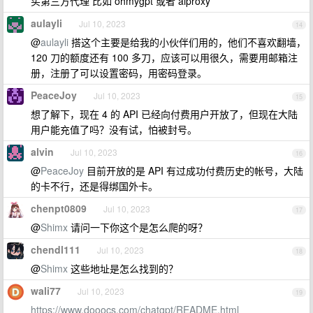
买第三方代理 比如 ohmygpt 或者 aiproxy
aulayli
Jul 10, 2023
14
@
aulayli
搭这个主要是给我的小伙伴们用的，他们不喜欢翻墙，
120 刀的额度还有 100 多刀，应该可以用很久，需要用邮箱注
册，注册了可以设置密码，用密码登录。
PeaceJoy
Jul 10, 2023
15
想了解下，现在 4 的 API 已经向付费用户开放了，但现在大陆
用户能充值了吗？没有试，怕被封号。
alvin
Jul 10, 2023
16
@
PeaceJoy
目前开放的是 API 有过成功付费历史的帐号，大陆
的卡不行，还是得绑国外卡。
chenpt0809
Jul 10, 2023
17
@
Shimx
请问一下你这个是怎么爬的呀？
chendl111
Jul 10, 2023
18
@
Shimx
这些地址是怎么找到的？
wali77
Jul 10, 2023
19
https://www.dooocs.com/chatgpt/README.html