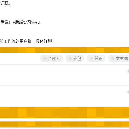
再详聊。
（后端）+后端实习生+ui
前工作流的用户群。具体详聊。
合伙人
外包
兼职
文生图