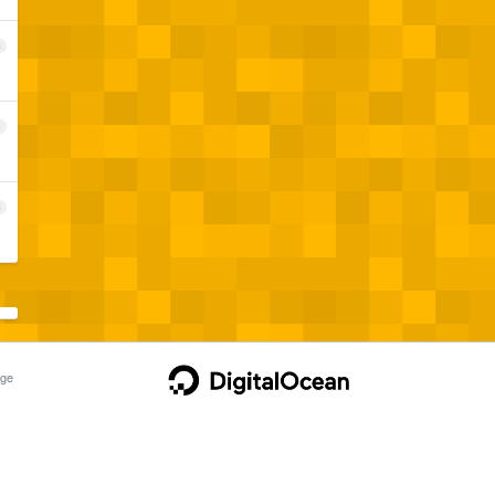
3
4
5
ge