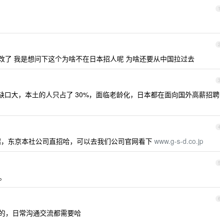
法改了 我是想问下这个为啥不在日本招人呢 为啥还要从中国拉过去
才缺口大，本土的人只占了 30%，面临老龄化，日本都在面向国外高薪招聘
招，东京本社公司直招哈，可以去我们公司官网看下
www.g-s-d.co.jp
。
的，日常沟通交流都需要哈