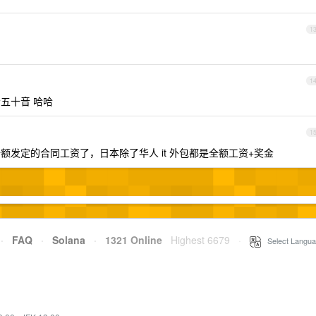
1
1
五十音 哈哈
1
发定的合同工资了，日本除了华人 it 外包都是全额工资+奖金
·
FAQ
·
Solana
·
1321 Online
Highest 6679
·
Select Langua