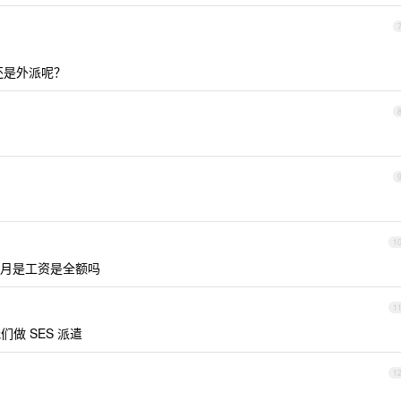
还是外派呢？
1
月是工资是全额吗
1
做 SES 派遣
1