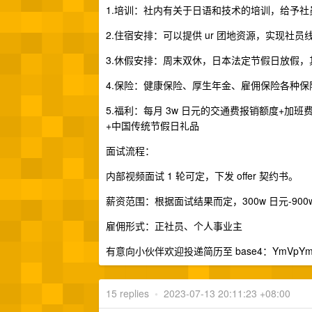
1.培训：社内有关于日语和技术的培训，给予
2.住宿安排：可以提供 ur 团地资源，实现
3.休假安排：周末双休，日本法定节假日放假
4.保险：健康保险、厚生年金、雇佣保险各种保
5.福利：每月 3w 日元的交通费报销额度+加班
+中国传统节假日礼品
面试流程：
内部视频面试 1 轮可定，下发 offer 契约书。
薪资范围：根据面试结果而定，300w 日元-900
雇佣形式：正社员、个人事业主
有意向小伙伴欢迎投递简历至 base4：YmVpYmVpNj
15 replies
•
2023-07-13 20:11:23 +08:00