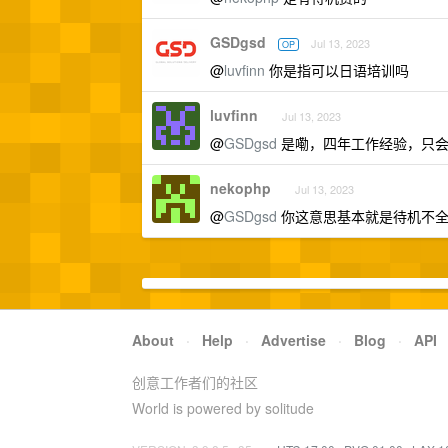
GSDgsd
Jul 13, 2023
OP
@
luvfinn
你是指可以日语培训吗
luvfinn
Jul 13, 2023
@
GSDgsd
是嘞，四年工作经验，只会
nekophp
Jul 13, 2023
@
GSDgsd
你这意思基本就是待机不全额
About
·
Help
·
Advertise
·
Blog
·
API
创意工作者们的社区
World is powered by solitude