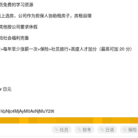
社员免费的学习资源
社员线上选房，公司作为担保人协助租房子，房租自理
，其他按公司要求休假
险社会福利完备
费+每年至少涨薪一次+保险+社员旅行+高度人才加分（最高可加 20 分）
w 日元
c4MjAyM0AxNjMuY29t
社员
软考
日语
保险