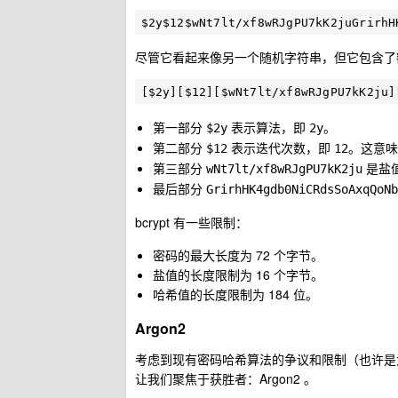
尽管它看起来像另一个随机字符串，但它包含了
第一部分
表示算法，即
。
$2y
2y
第二部分
表示迭代次数，即
。这意味
$12
12
第三部分
是盐
wNt7lt/xf8wRJgPU7kK2ju
最后部分
GrirhHK4gdb0NiCRdsSoAxqQoNb
bcrypt 有一些限制：
密码的最大长度为 72 个字节。
盐值的长度限制为 16 个字节。
哈希值的长度限制为 184 位。
Argon2
考虑到现有密码哈希算法的争议和限制（也许是大
让我们聚焦于获胜者：Argon2 。