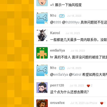
+1 展示一下抽风程度
N1c
Jul 18, 2023
OP
@
8355
@
th2009yu
具体问题就不在这
Katrol
Jul 18, 2023
一般都是几天最多一周内联系你，没联系
emSaVya
Jul 18, 2023
hr 真的不挂人 面评没问题的被挂了
N1c
Jul 18, 2023
OP
@
emSaVya
@
Katrol
希望如两位大哥
pen1120
2
Jul 18, 2023
这个点为什么还想去腾讯？
orcusfox
1
Jul 18, 2023 via iPhone