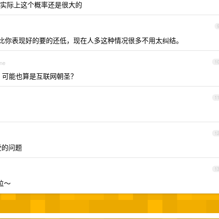
实际上这个概率还是很大的
有比你表现好的要的还低，现在人多这种情况很多不用太纠结。
one
1
？可能也算是互联网朝圣？
1
1
受的问题
1
位～