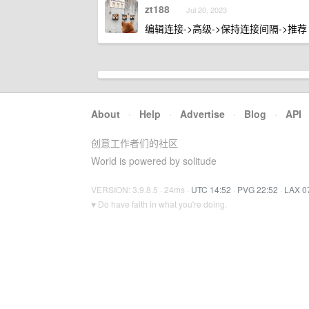
zt188
Jul 20, 2023
编辑连接->高级->保持连接间隔->推荐 
About
·
Help
·
Advertise
·
Blog
·
API
创意工作者们的社区
World is powered by solitude
VERSION: 3.9.8.5 · 24ms ·
UTC 14:52
·
PVG 22:52
·
LAX 0
♥ Do have faith in what you're doing.