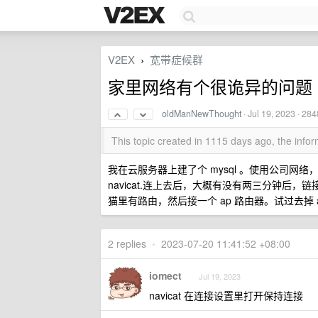
V2EX
宽带症候群
›
家里网络有个很诡异的问题
oldManNewThought
·
Jul 19, 2023
· 284
This topic created in 1115 days ago, the inf
我在云服务器上建了个 mysql 。使用公司网络
navicat.连上去后，大概有没有两三分钟
猫里有路由，然后接一个 ap 路由器。试过去掉
2 replies
•
2023-07-20 11:41:52 +08:00
iomect
Jul 19, 2023
navicat 在连接设置里打开保持连接