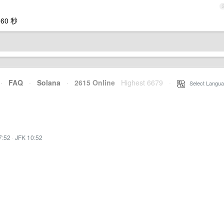
60 秒
·
FAQ
·
Solana
·
2615 Online
Highest 6679
·
Select Langua
7:52
·
JFK 10:52