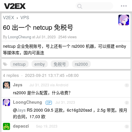
V2EX
VPS
›
60 出一个 netcup 免税号
By
LoongCheung
at Jul 31, 2023 · 2546 views
netcup 企业免税账号，号上还有一个 rs2000 机器，可以搭建 emby
等媒体库，国内可直连
netcup
emby
免税号
rs2000
4 replies
•
2023-09-21 13:17:45 +08:00
Jays
Jul 31, 2023 via Android
1
rs2000 是什么配置，什么收费？
LoongCheung
Jul 31, 2023
OP
2
@
Jays
RS 2000 G9.5 这款，6c16g320ssd ，2.5g 带宽。按月
的合同，17,03 欧
dapaozi
Sep 19, 2023
3