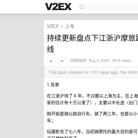
V2EX
上海
›
持续更新盘点下江浙沪摩旅
线
ODESZA
·
Aug 4, 2023
· 3615 views
This topic created in 1101 days ago, the inf
1.背景
在江浙沪待了 6 年，不过都以上海为主，在上海骑
家的估计有十万公里了），主要以中长途（出门日
刚开始是骑公路自行车，骑了两三年，也是以小长
车；
玩摄影完了七八年，当初骑摩托的最大目的是可