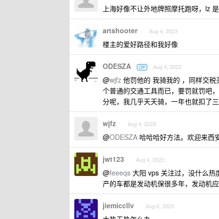
上海好像不让外地牌照摩托跑呀，lz 
artshooter
Aug 4, 2023
楼主的爱好路径和我好像
ODESZA
Aug 4, 2023
OP
@
wjfz
他罚他的 我骑我的 ，同样交
个普通的交通工具而已，要罚就罚吧，
分呢，我几乎天天骑，一年也就扣了三
wjfz
Aug 4, 2023
@
ODESZA
哈哈哈好方法。欢迎来西
jwt123
Aug 4, 2023
@
feeeqs
大阳 vps 关注过，没什么
产的车都是发动机保很多年，发动机应
jiemiccllv
Aug 6, 2023