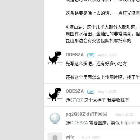
这条路要是晚上去的话，一点灯光没有
4.淀山湖：这个几乎大部分人都知道
周围有水稻田，金灿灿的非常漂亮，但
昆山那边会有交警组队抓摩托车的
ODESZA
Aug 4, 2023
OP
先写这么多吧，还有好多小地方
还有这个里面怎么上传图片啊，找了半
ODESZA
Aug 4, 2023
OP
@
37Y37
这个太棒了 我要收藏下
pq2Q3XZidsTF906J
Aug 4, 2023
@
ODESZA
需要图床，类似
https://i
wjfz
Aug 4, 2023