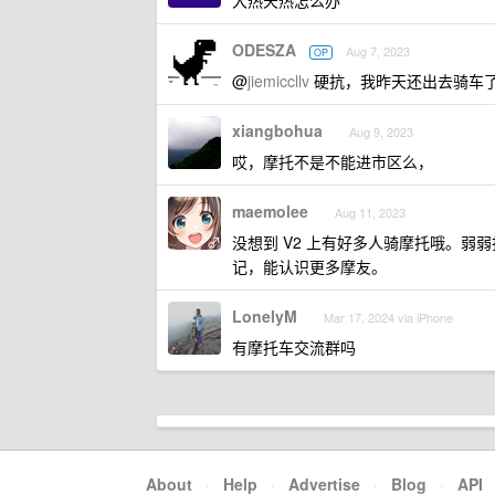
大热天热怎么办
ODESZA
Aug 7, 2023
OP
@
jiemiccllv
硬抗，我昨天还出去骑车
xiangbohua
Aug 9, 2023
哎，摩托不是不能进市区么，
maemolee
Aug 11, 2023
没想到 V2 上有好多人骑摩托哦。弱弱
记，能认识更多摩友。
LonelyM
Mar 17, 2024 via iPhone
有摩托车交流群吗
About
·
Help
·
Advertise
·
Blog
·
API