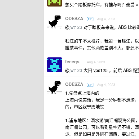
想买个踏板摩托车，有推荐吗？豪爵 afr 
ODESZA
Aug 4, 2023
OP
@
jwt123
对于踏板车来说，ABS 比
钱江的车不太推荐，我第一台钱江，以后
罐茶事件，其他两款差别不大，都还不
feeeqs
Aug 4, 2023
@
jwt123
大阳 vps125 ，前后 ABS
ODESZA
Aug 4, 2023
OP
1.先盘点上海内的
上海内说实话，我是一分钟都不想骑，
的，市区我宁愿地铁
1.浦东地区：滴水湖/南汇嘴观海公
南汇嘴公园，可以看到星空还不错，滴
少。但是如果是外牌在浦西，要过江，