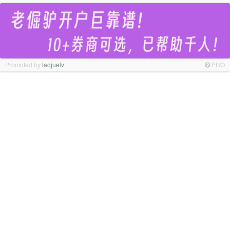
Promoted by
laojuelv
PRO