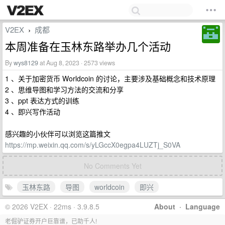
V2EX
成都
›
本周准备在玉林东路举办几个活动
By
wys8129
at Aug 8, 2023 · 2573 views
1 、关于加密货币 Worldcoin 的讨论，主要涉及基础概念和技术原理
2 、思维导图和学习方法的交流和分享
3 、ppt 表达方式的训练
4 、即兴写作活动
感兴趣的小伙伴可以浏览这篇推文
https://mp.weixin.qq.com/s/yLGccX0egpa4LUZTj_S0VA
No Comments Yet
玉林东路
导图
worldcoin
即兴
© 2026 V2EX · 22ms · 3.9.8.5
About
·
Language
老倔驴证券开户巨靠谱，已助千人!