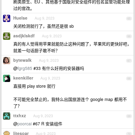
刷类原生、EU 、其他基于国版对安全组件的包名监管功能处理
过的官改。
Huelse
Aug 9, 2023
65
关闭检测就行了，虽然还是很 sb
asdjklskdf
Aug 9, 2023
66
真的有人觉得用苹果就能防止这种问题了，苹果死的更快好吧，
就差一句话厨子敢不听？
bytewalk
Aug 9, 2023
67
@
fgrg585
#33 有什么好用的安装器吗
keenkiller
Aug 9, 2023
68
直接用 play store 就行
不可能完全禁止的，我特么出国旅游连个 google map 都用不
了？
ttxhxz
Aug 9, 2023
69
@
poorcai
#67 R 安装组件
litesoar
Aug 9, 2023
70