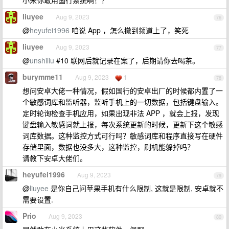
小米你敢用国行系统啊！？
liuyee
Aug 9, 2023
76
@
heyufei1996
咱说 App ，怎么撤到频道上了，笑死
liuyee
Aug 9, 2023
77
@
unshiliu
#10 联网后就记录在案了，后期请你去喝茶。
burymme11
Aug 9, 2023
1
78
想问安卓大佬一种情况，假如国行的安卓出厂的时候都内置了一
个敏感词库和监听器，监听手机上的一切数据，包括键盘输入。
定时轮询检查手机应用，如果出现非法 APP ，就会上报，发现
键盘输入敏感词就上报，每次系统更新的时候，更新下这个敏感
词库数据。这种监控方式可行吗？敏感词库和程序直接写在硬件
存储里面，数据也没多大，这种监控，刷机能躲掉吗？
请教下安卓大佬们。
heyufei1996
Aug 9, 2023
79
@
liuyee
是你自己问苹果手机有什么限制, 这就是限制, 安卓就不
需要设置.
Prio
Aug 9, 2023
80