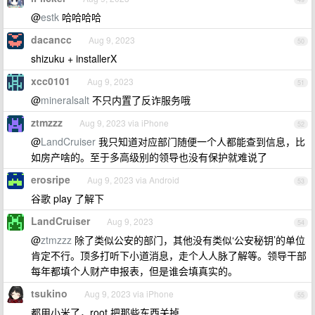
@
estk
哈哈哈哈
dacancc
Aug 9, 2023
50
shizuku + installerX
xcc0101
Aug 9, 2023
51
@
mineralsalt
不只内置了反诈服务哦
ztmzzz
Aug 9, 2023 via iPhone
52
@
LandCruiser
我只知道对应部门随便一个人都能查到信息，比
如房产啥的。至于多高级别的领导也没有保护就难说了
erosripe
Aug 9, 2023 via Android
53
谷歌 play 了解下
LandCruiser
Aug 9, 2023
54
@
ztmzzz
除了类似公安的部门，其他没有类似‘公安秘钥’的单位
肯定不行。顶多打听下小道消息，走个人人脉了解等。领导干部
每年都填个人财产申报表，但是谁会填真实的。
tsukino
Aug 9, 2023 via iPhone
55
都用小米了，root 把那些东西关掉