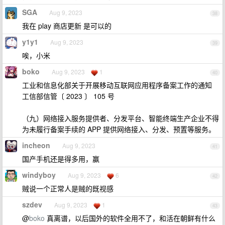
SGA
Aug 9, 2023
38
我在 play 商店更新 是可以的
y1y1
Aug 9, 2023
39
唉，小米
boko
Aug 9, 2023
1
40
工业和信息化部关于开展移动互联网应用程序备案工作的通知
工信部信管〔 2023 〕 105 号
（九）网络接入服务提供者、分发平台、智能终端生产企业不得
为未履行备案手续的 APP 提供网络接入、分发、预置等服务。
incheon
Aug 9, 2023
41
国产手机还是得多用，赢
windyboy
Aug 9, 2023
6
42
贼说一个正常人是贼的既视感
szdev
Aug 9, 2023
1
43
@
boko
真离谱，以后国外的软件全用不了，和活在朝鲜有什么