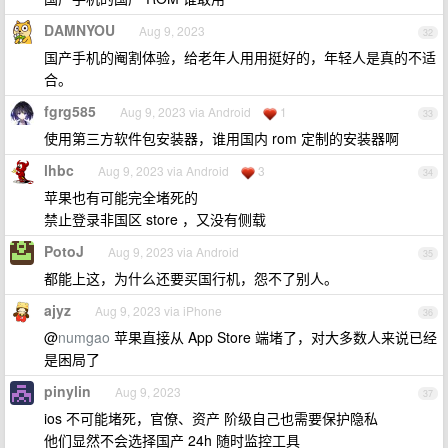
DAMNYOU
Aug 9, 2023
32
国产手机的阉割体验，给老年人用用挺好的，年轻人是真的不适
合。
fgrg585
Aug 9, 2023 via Android
1
33
使用第三方软件包安装器，谁用国内 rom 定制的安装器啊
lhbc
Aug 9, 2023 via Android
3
34
苹果也有可能完全堵死的
禁止登录非国区 store ，又没有侧载
PotoJ
Aug 9, 2023 via Android
35
都能上这，为什么还要买国行机，怨不了别人。
ajyz
Aug 9, 2023 via iPhone
36
@
numgao
苹果直接从 App Store 端堵了，对大多数人来说已经
是困局了
pinylin
Aug 9, 2023
37
ios 不可能堵死，官僚、资产 阶级自己也需要保护隐私
他们显然不会选择国产 24h 随时监控工具