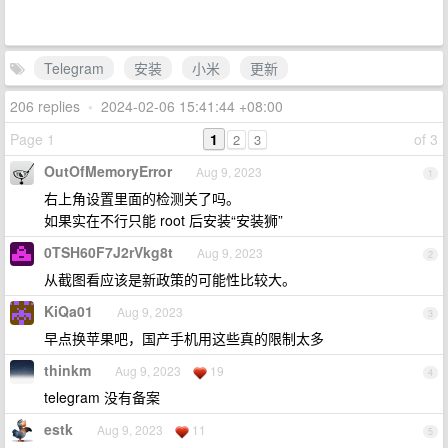
Telegram
安装
小米
更新
206 replies
•
2024-02-06 15:41:44 +08:00
Page 1
1
of 3
2
3
OutOfMemoryError
Aug 9, 2023
1
右上角设置里面的检测关了吗。
如果实在不行只能 root 后安装“安装狮”
0TSH60F7J2rVkg8t
Aug 9, 2023
2
从截图看应该是新政策的可能性比较大。
KiQa01
Aug 9, 2023
3
早点换苹果吧，国产手机用这些真的限制太多
thinkm
Aug 9, 2023
19
4
telegram 没有备案
estk
Aug 9, 2023
11
5