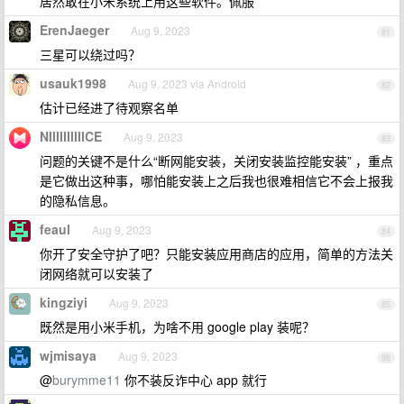
居然敢在小米系统上用这些软件。佩服
ErenJaeger
Aug 9, 2023
81
三星可以绕过吗？
usauk1998
Aug 9, 2023 via Android
82
估计已经进了待观察名单
NIIIIIIIIIICE
Aug 9, 2023
83
问题的关键不是什么“断网能安装，关闭安装监控能安装” ，重点
是它做出这种事，哪怕能安装上之后我也很难相信它不会上报我
的隐私信息。
feaul
Aug 9, 2023
84
你开了安全守护了吧？只能安装应用商店的应用，简单的方法关
闭网络就可以安装了
kingziyi
Aug 9, 2023
85
既然是用小米手机，为啥不用 google play 装呢？
wjmisaya
Aug 9, 2023
86
@
burymme11
你不装反诈中心 app 就行