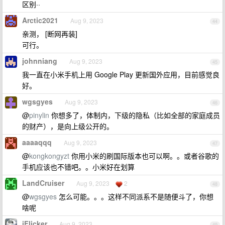
区别··
Arctic2021
Aug 9, 2023
44
亲测， [断网再装]
可行。
johnniang
Aug 9, 2023
45
我一直在小米手机上用 Google Play 更新国外应用，目前感觉良
好。
wgsgyes
Aug 9, 2023
46
@
pinylin
你想多了，体制内，下级的隐私（比如全部的家庭成员
的财产），是向上级公开的。
aaaaqqq
Aug 9, 2023
47
@
kongkongyzt
你用小米的刷国际版本也可以啊。。或者谷歌的
手机应该也不错吧。。小米好在划算
LandCruiser
Aug 9, 2023
2
48
@
wgsgyes
怎么可能。。。这样不同派系不是随便斗了，你想
啥呢
iFlicker
Aug 9, 2023
49