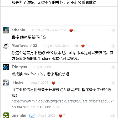
都是为了你好，无微不至的关怀，还不赶紧感恩戴德
ethanlu
Aug 9, 2023 via Android
2
6
直接 play 更新不行么
MacTavish123
Aug 9, 2023 via Android
2
7
你这个是官方下载的 APK 版本吧。play 版本是可以安装的。官
方频道发布的那个 store 版本也可以安装。
Trinity99
Aug 9, 2023
8
考虑换 mix fold3 的，看来系统劝退
iFlicker
Aug 9, 2023
1
9
《工业和信息化部关于开展移动互联网应用程序备案工作的通
知》
https://www.miit.gov.cn/zwgk/zcjd/art/2023/art_39b4f1acc3674
5b98478e0ec3e07128d.html
unshiliu
Aug 9, 2023
7
OP
10