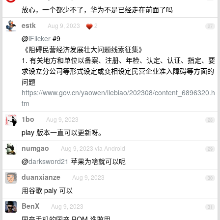
放心，一个都少不了，华为不是已经走在前面了吗
estk
Aug 9, 2023
2
27
@
iFlicker
#9
《阻碍民营经济发展壮大问题线索征集》
1. 有关地方和单位以备案、注册、年检、认定、认证、指定、要
求设立分公司等形式设定或变相设定民营企业准入障碍等方面的
问题
https://www.gov.cn/yaowen/liebiao/202308/content_6896320.h
tm
1bo
Aug 9, 2023
28
play 版本一直可以更新呀。
numgao
Aug 9, 2023 via Android
29
@
darksword21
苹果为啥就可以呢
duanxianze
Aug 9, 2023
30
用谷歌 paly 可以
BenX
Aug 9, 2023
31
国产手机的国产 ROM 谁敢用