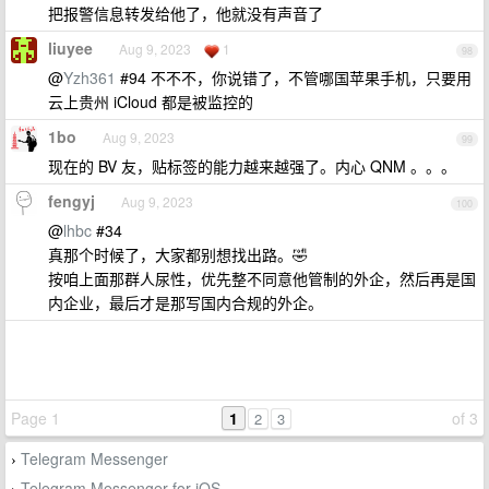
把报警信息转发给他了，他就没有声音了
liuyee
Aug 9, 2023
1
98
@
Yzh361
#94 不不不，你说错了，不管哪国苹果手机，只要用
云上贵州 iCloud 都是被监控的
1bo
Aug 9, 2023
99
现在的 BV 友，贴标签的能力越来越强了。内心 QNM 。。。
fengyj
Aug 9, 2023
100
@
lhbc
#34
真那个时候了，大家都别想找出路。🤣
按咱上面那群人尿性，优先整不同意他管制的外企，然后再是国
内企业，最后才是那写国内合规的外企。
Page 1
1
of 3
2
3
Telegram Messenger
›
Telegram Messenger for iOS