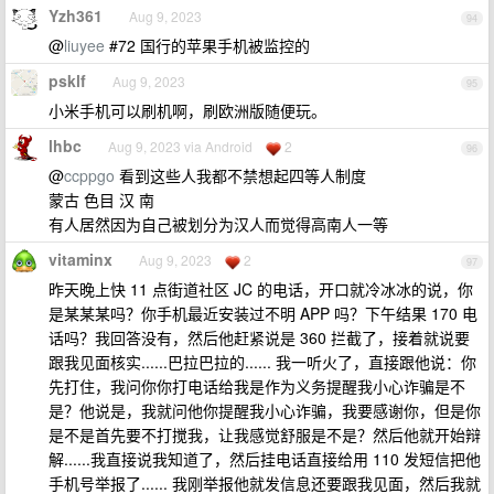
Yzh361
Aug 9, 2023
94
@
liuyee
#72 国行的苹果手机被监控的
psklf
Aug 9, 2023
95
小米手机可以刷机啊，刷欧洲版随便玩。
lhbc
Aug 9, 2023 via Android
2
96
@
ccppgo
看到这些人我都不禁想起四等人制度
蒙古 色目 汉 南
有人居然因为自己被划分为汉人而觉得高南人一等
vitaminx
Aug 9, 2023
2
97
昨天晚上快 11 点街道社区 JC 的电话，开口就冷冰冰的说，你
是某某某吗？你手机最近安装过不明 APP 吗？下午结果 170 电
话吗？我回答没有，然后他赶紧说是 360 拦截了，接着就说要
跟我见面核实......巴拉巴拉的...... 我一听火了，直接跟他说：你
先打住，我问你你打电话给我是作为义务提醒我小心诈骗是不
是？他说是，我就问他你提醒我小心诈骗，我要感谢你，但是你
是不是首先要不打搅我，让我感觉舒服是不是？然后他就开始辩
解......我直接说我知道了，然后挂电话直接给用 110 发短信把他
手机号举报了...... 我刚举报他就发信息还要跟我见面，然后我就