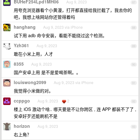
BUHeF254Lpd1MH06
Aug 9, 2023
87
用夸克浏览器看个小黄漫，打开都直接给我拦截了，我去你的
吧，我想上啥网站你还管得着吗
hanghang
Aug 9, 2023 via iPhone
88
试下用 adb 命令安装，看能不能绕过这个检测。
Yzh361
Aug 9, 2023
89
敢在小米上用，人才
8355
Aug 9, 2023
90
国产安卓上用 是不是爱喝茶啊。。
louiswong2099
Aug 9, 2023 via iPhone
91
我觉得小米做的对。
ccppgo
Aug 9, 2023
2
92
楼上 iOS 激动个啥.. 哪天要是不让你跨区 , 连 APP 都装不了了 ,
安卓好歹还能刷机不是
horizon
Aug 9, 2023
93
右上角？