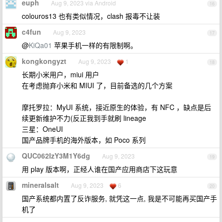
euph
Aug 9, 2023 via Android
16
colouros13 也有类似情况，clash 报毒不让装
c4fun
Aug 9, 2023
17
@
KiQa01
苹果手机一样的有限制啊。
kongkongyzt
Aug 9, 2023
1
18
长期小米用户，miui 用户
在考虑抛弃小米和 MIUI 了，目前备选的几个方案
摩托罗拉：MyUI 系统，接近原生的体验，有 NFC ，缺点是后
续更新维护不力(反正我到手就刷 lineage
三星：OneUI
国产品牌手机的海外版本，如 Poco 系列
QUC062IzY3M1Y6dg
Aug 9, 2023
19
用 play 版本啊，正经人谁在国产应用商店下这玩意
mineralsalt
Aug 9, 2023
6
20
国产系统都内置了反诈服务, 就凭这一点, 我是不可能再买国产手
机了