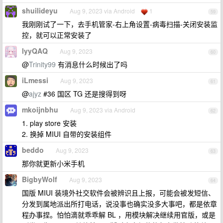
shuilideyu
Aug 9, 2023 via Android
1
59
我刚刚试了一下，去手机管家-右上角设置-病毒扫描-关闭安装监
控，就可以正常安装了
lyyQAQ
Aug 9, 2023
60
@
Trinity99
有消息什么时候出了吗
iLmessi
Aug 9, 2023
61
@
ajyz
#36 国区 TG 还是搜得到呀
mkoijnbhu
Aug 9, 2023 via Android
62
1. play store 安装
2. 换掉 MIUI 自带的安装组件
beddo
Aug 9, 2023
63
那你就更新小米手机
BigbyWolf
Aug 9, 2023
64
国版 MIUI 装境外社交软件会被辨识且上报，可能会被发短信、
分发到属地派出所打电话，说没事也确实没多大事吧，都是依章
程办事捏。怕怕滴就乖乖解 BL ，用模块解决继续用官版，或是