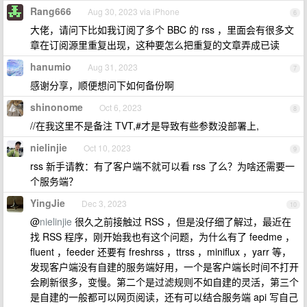
Rang666
Aug 30, 2023 via iPhone
6
大佬，请问下比如我订阅了多个 BBC 的 rss ，里面会有很多文
章在订阅源里重复出现，这种要怎么把重复的文章弄成已读
hanumio
Aug 31, 2023
7
感谢分享，顺便想问下如何备份啊
shinonome
Oct 6, 2023
8
//在我这里不是备注 TVT,#才是导致有些参数没部署上,
nielinjie
Oct 10, 2023
9
rss 新手请教：有了客户端不就可以看 rss 了么？为啥还需要一
个服务端？
YingJie
Dec 3, 2023
10
@
nielinjie
很久之前接触过 RSS ，但是没仔细了解过，最近在
找 RSS 程序，刚开始我也有这个问题，为什么有了 feedme ，
fluent ，feeder 还要有 freshrss ，ttrss ，miniflux ，yarr 等，
发现客户端没有自建的服务端好用，一个是客户端长时间不打开
会刷新很多，变慢。第二个是过滤规则不如自建的灵活，第三个
是自建的一般都可以网页阅读，还有可以结合服务端 api 写自己