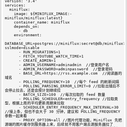
version: '3.4'

services:

  miniflux:

    image: ${MINIFLUX_IMAGE:-
miniflux/miniflux:latest}

    container_name: miniflux

    depends_on:

      - db

    environment:

      - 
DATABASE_URL=postgres://miniflux:secret@db/miniflux?
sslmode=disable

      - RUN_MIGRATIONS=1

      - FETCH_YOUTUBE_WATCH_TIME=1

      - CREATE_ADMIN=1

      - ADMIN_USERNAME=adminadmin  //登录用户名

      - ADMIN_PASSWORD=adminpassword  //登录密码

      - BASE_URL=https://rss.example.com  //阅读器的
域名

      - POLLING_FREQUENCY=10  //每个 feed 的刷新间隔

      - POLLING_PARSING_ERROR_LIMIT=0 //拉取出错后不
会停止拉去，还是会按计划继续拉

      - BATCH_SIZE=100  //每次拉取的 feed 数量

      - POLLING_SCHEDULER=entry_frequency //拉取类
型，根据上周的平均更新周期来拉取

      - SCHEDULER_ENTRY_FREQUENCY_MAX_INTERVAL=30 
//接上条，但也不会大于 30 分钟，建议和 POLLING_FREQUENCY 
参数一起来看

      - PROXY_OPTION=all //图片代理功能，Miniflux 先把
源端的图片缓存到服务器上来，后续就不用客户端去源服务器拉了
