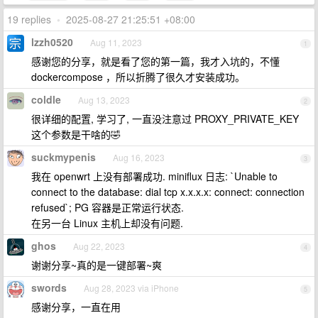
19 replies
•
2025-08-27 21:25:51 +08:00
lzzh0520
Aug 11, 2023
1
感谢您的分享，就是看了您的第一篇，我才入坑的，不懂
dockercompose ，所以折腾了很久才安装成功。
coldle
Aug 13, 2023
2
很详细的配置, 学习了, 一直没注意过 PROXY_PRIVATE_KEY
这个参数是干啥的🤣
suckmypenis
Aug 16, 2023
3
我在 openwrt 上没有部署成功. miniflux 日志: `Unable to
connect to the database: dial tcp x.x.x.x: connect: connection
refused`; PG 容器是正常运行状态.
在另一台 Linux 主机上却没有问题.
ghos
Aug 22, 2023
4
谢谢分享~真的是一键部署~爽
swords
Aug 28, 2023 via iPhone
5
感谢分享，一直在用