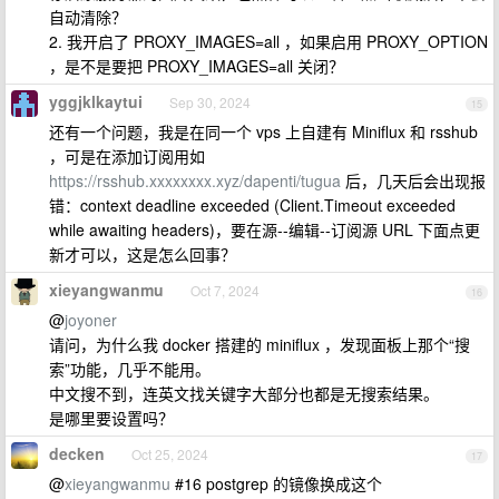
自动清除？
2. 我开启了 PROXY_IMAGES=all ，如果启用 PROXY_OPTION
，是不是要把 PROXY_IMAGES=all 关闭？
yggjklkaytui
Sep 30, 2024
15
还有一个问题，我是在同一个 vps 上自建有 Miniflux 和 rsshub
，可是在添加订阅用如
https://rsshub.xxxxxxxx.xyz/dapenti/tugua
后，几天后会出现报
错：context deadline exceeded (Client.Timeout exceeded
while awaiting headers)，要在源--编辑--订阅源 URL 下面点更
新才可以，这是怎么回事？
xieyangwanmu
Oct 7, 2024
16
@
joyoner
请问，为什么我 docker 搭建的 miniflux ，发现面板上那个“搜
索”功能，几乎不能用。
中文搜不到，连英文找关键字大部分也都是无搜索结果。
是哪里要设置吗？
decken
Oct 25, 2024
17
@
xieyangwanmu
#16 postgrep 的镜像换成这个