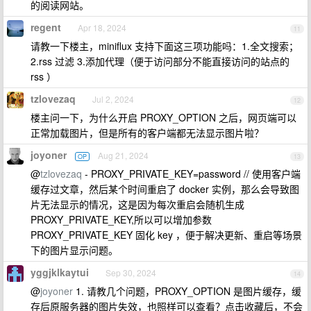
的阅读网站。
regent
Apr 18, 2024
11
请教一下楼主，miniflux 支持下面这三项功能吗：1.全文搜索；
2.rss 过滤 3.添加代理（便于访问部分不能直接访问的站点的
rss ）
tzlovezaq
Jul 2, 2024
12
楼主问一下，为什么开启 PROXY_OPTION 之后，网页端可以
正常加载图片，但是所有的客户端都无法显示图片啦？
joyoner
Aug 21, 2024
OP
13
@
tzlovezaq
- PROXY_PRIVATE_KEY=password // 使用客户端
缓存过文章，然后某个时间重启了 docker 实例，那么会导致图
片无法显示的情况，这是因为每次重启会随机生成
PROXY_PRIVATE_KEY,所以可以增加参数
PROXY_PRIVATE_KEY 固化 key ，便于解决更新、重启等场景
下的图片显示问题。
yggjklkaytui
Sep 30, 2024
14
@
joyoner
1. 请教几个问题，PROXY_OPTION 是图片缓存，缓
存后原服务器的图片失效，也照样可以查看？点击收藏后，不会