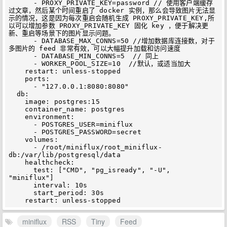
      - PROXY_PRIVATE_KEY=password // 使用客户端缓存
过文章，然后某个时间重启了 docker 实例，那么会导致图片无法显
示的情况，这是因为每次重启会随机生成 PROXY_PRIVATE_KEY,所
以可以增加参数 PROXY_PRIVATE_KEY 固化 key ，便于解决更
新、重启等场景下的图片显示问题。 

      - DATABASE_MAX_CONNS=50 //增加数据库连接数，对于
多图片的 feed 非常有效，可以大幅提升加载和访问速度

      - DATABASE_MIN_CONNS=5  // 同上 

      - WORKER_POOL_SIZE=10  //默认，或适当加大

    restart: unless-stopped

    ports:

      - "127.0.0.1:8080:8080"

  db:

    image: postgres:15

    container_name: postgres

    environment:

      - POSTGRES_USER=miniflux

      - POSTGRES_PASSWORD=secret

    volumes:

      - /root/miniflux/root_miniflux-
db:/var/lib/postgresql/data

    healthcheck:

      test: ["CMD", "pg_isready", "-U", 
"miniflux"]

      interval: 10s

      start_period: 30s

miniflux
RSS
Tiny
Feed