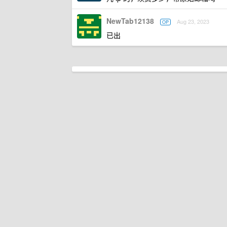
NewTab12138
Aug 23, 2023
OP
已出