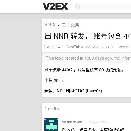
V2EX
二手交易
›
出 NNR 转发， 账号包含 44
NewTab12138
·
Aug 23, 2023
· 1286 vi
This topic created in 1080 days ago, the inf
剩余流量 440G ，账号里还有 20 块的余额。
出售 20 元。
绿色：NDI1Njk4OTA3 (base64)
2 replies
hometown
Aug 23, 2023
几 ip 的，续费多少，带原始邮箱吗