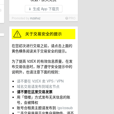
📱 生成 App 下载页
2
Promoted by
mzshxz
PRO
在您初次进行交易之前，请点击上面的
黄色横条阅读关于交易安全的提示。
为了提高 V2EX 的有效信息质量，在发
布交易信息时，除了遵守安全提示中的
说明外，也请注意下面的规则：
请不要在 V2EX 卖 VPS / VPN
域名交易请发布到域名节点
请不要在这里交易发票
用「借楼」方式发布无关信息的账
号，会被降权
账号合租类主题请发布到
/go/cosub
二手交易是用于出售自用物件。请不