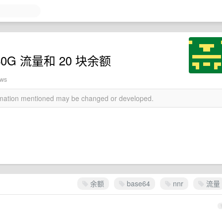
0G 流量和 20 块余额
ews
ormation mentioned may be changed or developed.
余额
base64
nnr
流量