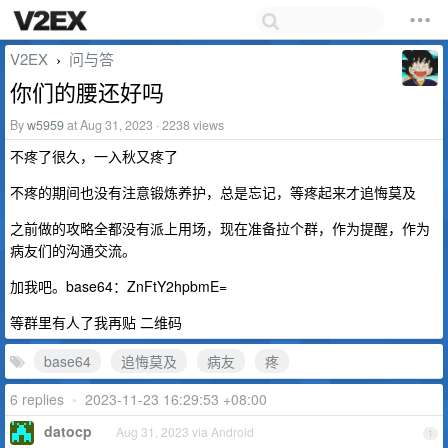
V2EX
问与答
›
你们的腰还好吗
By
w5959
at Aug 31, 2023 · 2238 views
不疼了很久，一入秋又疼了
不疼的期间也没有注意锻炼养护，总是忘记，等疼起来才追悔莫及
之前做的攻略全都没有派上用场，现在准备拉个群，作为提醒，作为
病友们的沟通交流。
加我吧。base64：ZnFtY2hpbmE=
等群里有人了我再贴 二维码
base64
追悔莫及
病友
疼
6 replies
•
2023-11-23 16:29:53 +08:00
datocp
Aug 31, 2023 via Android
1