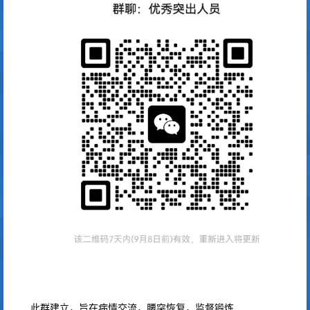
此群建立，旨在病情交流，腰突恢复，监督锻炼