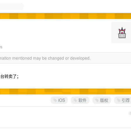
ws
ormation mentioned may be changed or developed.
？
平台转卖了；
iOS
软件
版权
引荐