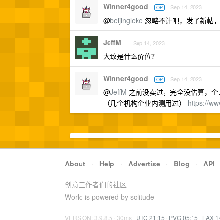
Winner4good
Sep 14, 2023
OP
@
beijingleke
忽略不计吧，发了新帖，
JeffM
Sep 14, 2023
大致是什么价位？
Winner4good
Sep 14, 2023
OP
@
JeffM
之前没卖过，完全没估算，个人
（几个机构企业内测用过）
https://w
About
·
Help
·
Advertise
·
Blog
·
API
创意工作者们的社区
World is powered by solitude
VERSION: 3.9.8.5 · 30ms ·
UTC 21:15
·
PVG 05:15
·
LAX 1