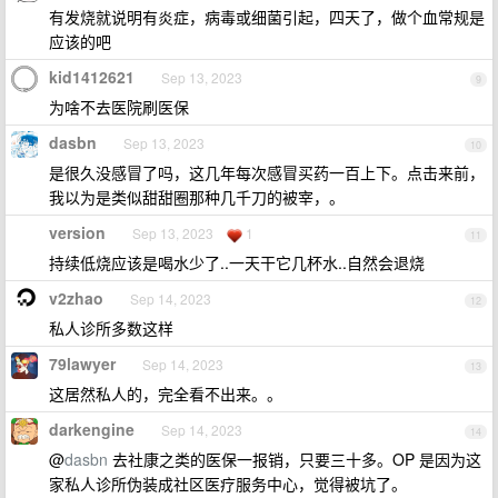
有发烧就说明有炎症，病毒或细菌引起，四天了，做个血常规是
应该的吧
kid1412621
Sep 13, 2023
9
为啥不去医院刷医保
dasbn
Sep 13, 2023
10
是很久没感冒了吗，这几年每次感冒买药一百上下。点击来前，
我以为是类似甜甜圈那种几千刀的被宰，。
version
Sep 13, 2023
1
11
持续低烧应该是喝水少了..一天干它几杯水..自然会退烧
v2zhao
Sep 14, 2023
12
私人诊所多数这样
79lawyer
Sep 14, 2023
13
这居然私人的，完全看不出来。。
darkengine
Sep 14, 2023
14
@
dasbn
去社康之类的医保一报销，只要三十多。OP 是因为这
家私人诊所伪装成社区医疗服务中心，觉得被坑了。