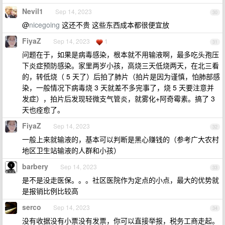
Nevil1
Sep 14, 2023
30
@
nicegoing
这还不贵 这些东西成本都很便宜放
FiyaZ
Sep 14, 2023
1
31
问题在于，如果是病毒感染，根本就不用输液啊，最多吃头孢压
下炎症预防感染。家里两岁小孩，高烧三天低烧两天，在北三看
的，转低烧（ 5 天了）后拍了肺片（拍片是因为谨慎，怕肺部感
染，一般情况下病毒烧 3 天就差不多完事了，烧 5 天要注意并
发症），拍片后发现轻微支气管炎，就雾化+阿奇霉素。搞了 3
天也痊愈了。
FiyaZ
Sep 14, 2023
32
一般上来就输液的，基本可以判断是黑心赚钱的（参考广大农村
地区卫生站输液的人群和小孩）
barbery
Sep 14, 2023
33
是不是没走医保。。。社区医院作为定点的小点，最大的优势就
是报销比例比较高
serco
Sep 14, 2023
34
没有收据没有小票没有发票，你可以直接举报，税务工商走起。