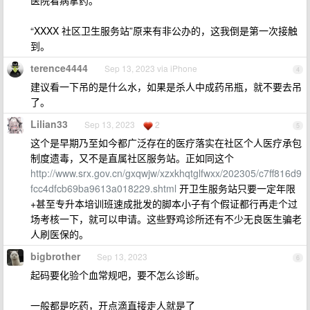
医院看病拿药。
“XXXX 社区卫生服务站”原来有非公办的，这我倒是第一次接触
到。
terence4444
Sep 13, 2023 via iPhone
4
建议看一下吊的是什么水，如果是杀人中成药吊瓶，就不要去吊
了。
Lilian33
Sep 13, 2023
2
5
这个是早期乃至如今都广泛存在的医疗落实在社区个人医疗承包
制度遗毒，又不是直属社区服务站。正如同这个
http://www.srx.gov.cn/gxqwjw/xzxkhqtglfwxx/202305/c7ff816d9
fcc4dfcb69ba9613a018229.shtml
开卫生服务站只要一定年限
+甚至专升本培训班速成批发的脚本小子有个假证都行再走个过
场考核一下，就可以申请。这些野鸡诊所还有不少无良医生骗老
人刷医保的。
bigbrother
Sep 13, 2023
6
起码要化验个血常规吧，要不怎么诊断。
一般都是吃药，开点滴直接走人就是了