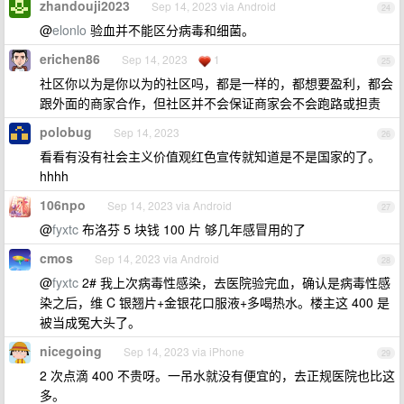
zhandouji2023
Sep 14, 2023 via Android
24
@
elonlo
验血并不能区分病毒和细菌。
erichen86
Sep 14, 2023
1
25
社区你以为是你以为的社区吗，都是一样的，都想要盈利，都会
跟外面的商家合作，但社区并不会保证商家会不会跑路或担责
polobug
Sep 14, 2023
26
看看有没有社会主义价值观红色宣传就知道是不是国家的了。
hhhh
106npo
Sep 14, 2023 via Android
27
@
fyxtc
布洛芬 5 块钱 100 片 够几年感冒用的了
cmos
Sep 14, 2023 via Android
28
@
fyxtc
2# 我上次病毒性感染，去医院验完血，确认是病毒性感
染之后，维 C 银翘片+金银花口服液+多喝热水。楼主这 400 是
被当成冤大头了。
nicegoing
Sep 14, 2023 via iPhone
29
2 次点滴 400 不贵呀。一吊水就没有便宜的，去正规医院也比这
多。