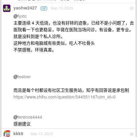
yaohw2427
Sep 13, 2023
OP
7
@
fyxtc
主要连续 4 天低烧，也没有好转的迹象，已经不是小问题了，去
医院看一下也更稳妥，毕竟在医院当场问诊，有设备，更专业。
就是没料到是个私人诊所。
这种地方和电脑城有些类似，吃人不吐骨头
不禁感慨，环境真差。
@
testver
而且是每个村都设有社区卫生服务站，知乎有回答说是承包制
https://www.zhihu.com/question/54455116?utm_id=0
@
terence4444
感谢建议
kkk9
Sep 13, 2023
8