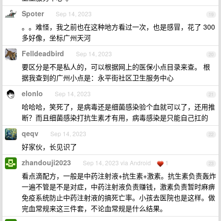
Spoter
Sep 14, 2023
19
。。难怪，我之前也在这种地方看过一次，也是感冒，花了 300
多好像，坐标广州天河
Felldeadbird
Sep 14, 2023
20
要区分是不是私人的，可以根据网上的医保小点目录来查。 根
据我查到的广州小点是：永平街社区卫生服务中心
elonlo
Sep 14, 2023
21
哈哈哈，笑死了，是病毒还是细菌感染验个血就可以了，还用推
断？而且细菌感染打抗生素才有用，病毒感染是只能自己扛的
qeqv
Sep 14, 2023
22
好家伙，长见识了
zhandouji2023
Sep 14, 2023 via Android
1
23
看点滴配方，一般是中药注射液+抗生素+激素。抗生素负责轰炸
一遍不管是不是对症，中药注射液负责赚钱，激素负责暂时麻痹
免疫系统防止中药注射液的搞死亡率。小孩去医院也是这样。做
完血常规来这三件套，不论血常规是什么结果。