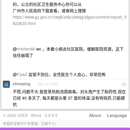
的，公立的社区卫生服务中心你可以从
广州市人民政府下载查看，或者网上搜搜
https://www.gz.gov.cn/zwgk/zdly/ylwsjg/yljgxx/content/mpost_5
822625.html
@
erichen86
wc ，本着小病去社区医院，缓解医院资源，这下
信任崩塌了
@
FiyaZ
监管不到位，全凭医生个人良心，非常恐怖
chrosing
Sep 14, 2023
40
不慌,问题不大.我登革热和流感病毒。对头孢产生了耐药性,现在
已经 40 多天了, 每天都是头晕 37 度的体温,没有特效药,只能硬
抗
© 2026 V2EX · 85ms · 3.9.8.5
About
·
Language
老倔驴证券开户巨靠谱，已助千人!