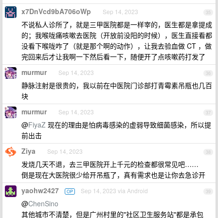
x7DnVcd9bA706oWp
Sep 14, 2023
35
不说私人诊所了，就是三甲医院都是一样宰的，医生都是拿提成
的；我喉咙痛咳嗽去医院（开放前没阳的时候），医生直接看都
没看下喉咙咋了（就是那个啊的动作），让我去验血做 CT ，做
完回来后才让我啊一下然后看一下，随便开了点咳嗽药打发了
murmur
Sep 14, 2023
36
静脉注射是很贵的，我以前在中医院门诊部打青霉素吊瓶也几百
块
murmur
Sep 14, 2023
37
@
FiyaZ
现在的理由是怕病毒感染的虚弱导致细菌感染，所以提
前出击
Ziya
Sep 14, 2023
38
发烧几天不退，去三甲医院开上千元的检查都很常见吧……
倒是现在大医院很少给开吊瓶了，真有需求也是让你去急诊开
yaohw2427
Sep 14, 2023 via Android
OP
39
@
ChenSino
其他城市不清楚，但是广州村里的"社区卫生服务站"都是承包