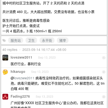
城中村的社区卫生服务站，开了 2 天的药和 2 天的点滴
共计消费 460 元，大大超出预期，交费没有收据，也没有小票
医生问诊后，推断是病毒性感染
护士开始打点滴，做皮试
一共 4 瓶药水，3 瓶 150ml+1 瓶 250ml
服务站
卫生
永平街
猪宰
40 replies
•
2023-09-14 16:17:44 +08:00
lovezww2011
Sep 13, 2023
1
医疗行业，暴利行业
hikarugo
Sep 13, 2023
2
@
lovezww2011
病毒性没特效药治疗的，如果细菌感染就买头
孢，病毒只能硬抗，难受扛不住就吃对乙，50 解君愁的，这 tm
白瞎 400 啊
Fading2276
Sep 13, 2023
3
广州好像“XXXX 社区卫生服务中心”是公办的，我都在这类社区