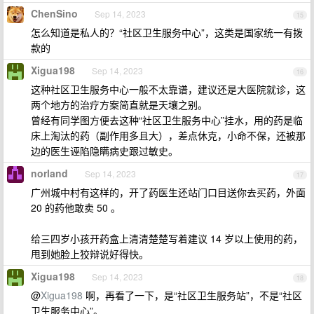
ChenSino
Sep 14, 2023
15
怎么知道是私人的？“社区卫生服务中心”，这类是国家统一有拨
款的
Xigua198
Sep 14, 2023
16
这种社区卫生服务中心一般不太靠谱，建议还是大医院就诊，这
两个地方的治疗方案简直就是天壤之别。
曾经有同学图方便去这种“社区卫生服务中心”挂水，用的药是临
床上淘汰的药（副作用多且大），差点休克，小命不保，还被那
边的医生诬陷隐瞒病史跟过敏史。
norland
Sep 14, 2023
17
广州城中村有这样的，开了药医生还站门口目送你去买药，外面
20 的药他敢卖 50 。
给三四岁小孩开药盒上清清楚楚写着建议 14 岁以上使用的药，
甩到她脸上狡辩说好得快。
Xigua198
Sep 14, 2023
18
@
Xigua198
啊，再看了一下，是“社区卫生服务站”，不是“社区
卫生服务中心”。