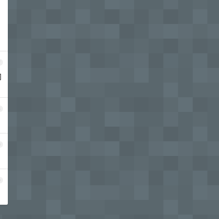
7
同
8
9
0