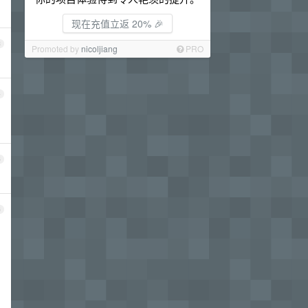
现在充值立返 20% 🎉
3
Promoted by
nicoljiang
PRO
4
5
6