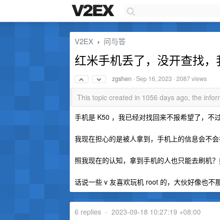
V2EX
问与答
›
红米手机丢了，没开查找，
zgshen
·
Sep 16, 2023
· 2087 views
This topic created in 1056 days ago, the inf
手机是 K50 ，我已经对找回来不报希望了，不
我现在担心的是被人拿到，手机上的信息会不会
照我现在的认知，拿到手机的人也只能去刷机？
话说一些 v 友喜欢玩机 root 的，大伙好像也
6 replies
•
2023-09-18 10:27:19 +08:00