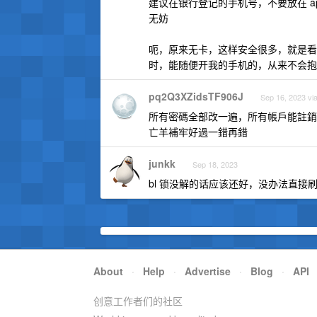
建议在银行登记的手机号，不要放在 
无妨
呃，原来无卡，这样安全很多，就是看
时，能随便开我的手机的，从来不会抱
pq2Q3XZidsTF906J
Sep 16, 2023 vi
所有密碼全部改一遍，所有帳戶能註銷
亡羊補牢好過一錯再錯
junkk
Sep 18, 2023
bl 锁没解的话应该还好，没办法直接
About
·
Help
·
Advertise
·
Blog
·
API
创意工作者们的社区