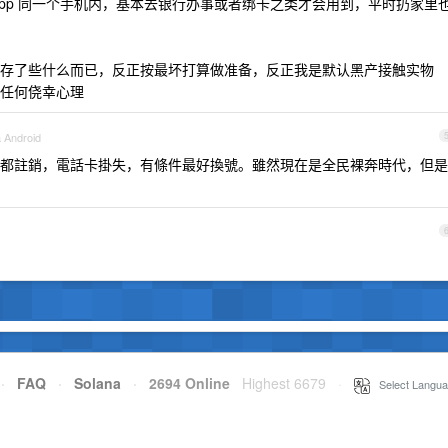
app 同一个手机内，基本去银行办事或者绑卡之类才会用到，平时扔家里
存了些什么而已，反正按最坏打算做准备，反正我是默认黑产接触实物
任何侥幸心理
a Android
都註銷，電話卡掛失，有條件最好換號。雖然現在是全民裸奔時代，但是
刷
·
FAQ
·
Solana
·
2694 Online
Highest 6679
·
Select Langua