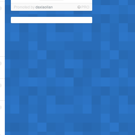
Promoted by
daxiaolian
PRO
1
2
3
4