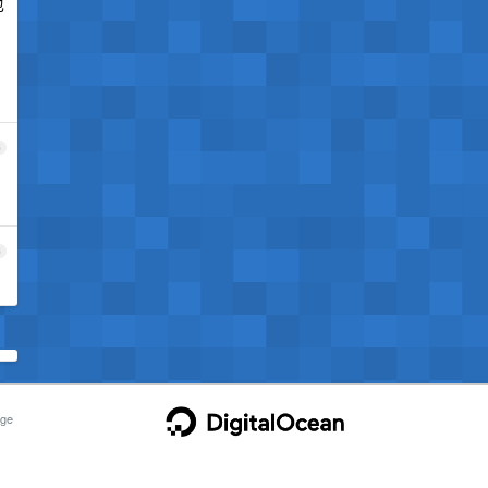
也
5
6
ge