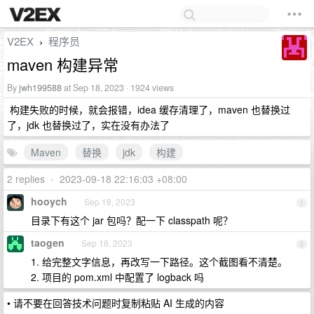
V2EX
程序员
›
maven 构建异常
By
jwh199588
at Sep 18, 2023 · 1924 views
构建失败的时候，就会报错，idea 缓存清理了，maven 也替换过
了，jdk 也替换过了，实在没有办法了
Maven
替换
jdk
构建
2 replies
•
2023-09-18 22:16:03 +08:00
hooych
Sep 18, 2023
1
目录下有这个 jar 包吗？配一下 classpath 呢？
taogen
Sep 18, 2023
2
1. 给完整文字信息，再改写一下路径。这个截图看不清楚。
2. 项目的 pom.xml 中配置了 logback 吗
• 请不要在回答技术问题时复制粘贴 AI 生成的内容