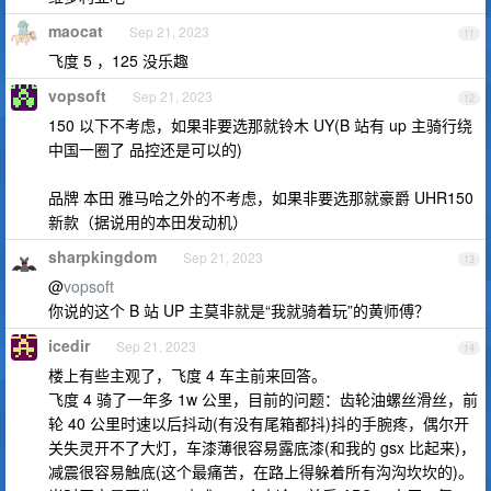
maocat
Sep 21, 2023
11
飞度 5 ，125 没乐趣
vopsoft
Sep 21, 2023
12
150 以下不考虑，如果非要选那就铃木 UY(B 站有 up 主骑行绕
中国一圈了 品控还是可以的)
品牌 本田 雅马哈之外的不考虑，如果非要选那就豪爵 UHR150
新款（据说用的本田发动机）
sharpkingdom
Sep 21, 2023
13
@
vopsoft
你说的这个 B 站 UP 主莫非就是“我就骑着玩”的黄师傅？
icedir
Sep 21, 2023
14
楼上有些主观了，飞度 4 车主前来回答。
飞度 4 骑了一年多 1w 公里，目前的问题：齿轮油螺丝滑丝，前
轮 40 公里时速以后抖动(有没有尾箱都抖)抖的手腕疼，偶尔开
关失灵开不了大灯，车漆薄很容易露底漆(和我的 gsx 比起来)，
减震很容易触底(这个最痛苦，在路上得躲着所有沟沟坎坎的)。