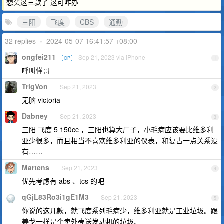
想买这三款了 这可咋办
三阳
飞度
CBS
通勤
32 replies
•
2024-05-07 16:41:57 +08:00
ongfei211
Sep 21, 2023 via iPhone
OP
1
呼叫懂哥
TrigVon
Sep 21, 2023
2
无脑 victoria
Dabney
Sep 21, 2023
3
三阳 飞度 5 150cc ，三阳也算大厂子，小毛病应该要比维多利
亚少很多，而且相当不喜欢维多利亚的仪表，和复古一点关系没
有……
Martens
Sep 21, 2023
4
优先考虑有 abs 、tcs 的吧
qGjL83Ro3i1gE1M3
Sep 21, 2023
5
你说的这几款，就飞度系列毛病少，维多利亚就是工业垃圾。跟
姜戈一样是个卖外壳送发动机的垃圾。