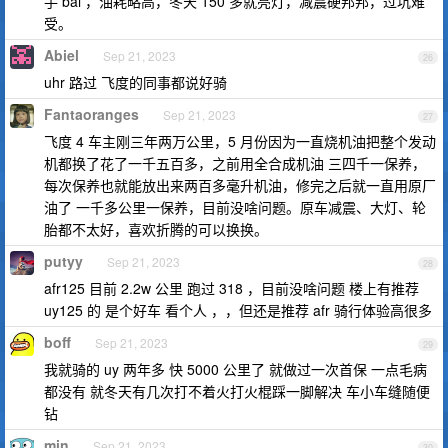
手 bai ，油耗略高，冬天 150 多就亮灯，减震硬邦邦，过坑难
受。
Abiel
Sep 21, 2023
26
uhr 路过 飞度的同事都说好骑
Fantaoranges
Sep 21, 2023
27
飞度 4 车主刚三年两万公里，5 月份因为一直烧机油把整个发动
机都换了花了一千五百多，之前用全合成机油 三四千一保养，
每次保养也就能放出来两百多毫升机油，修完之后就一直用原厂
油了 一千多公里一保养，目前没啥问题。原车减震、大灯、轮
胎都不太好，喜欢折腾的可以换换。
putyy
Sep 21, 2023
28
afr125 目前 2.2w 公里 跑过 318 ，目前没啥问题 楼上有推荐
uy125 的 是个好车 看个人 ，，但还是推荐 afr 骑行体验高很多
boff
Sep 21, 2023
29
我就骑的 uy 两年多 快 5000 公里了 就做过一次首保 一点毛病
都没有 就冬天有几次打不着火打火棍踩一脚解决 车小车缝随便
钻
min
Sep 21, 2023
30