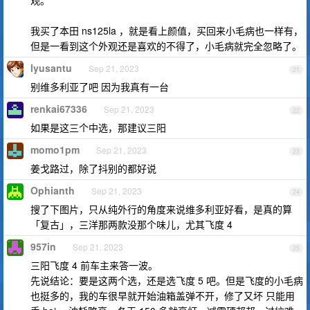
观。
我买了本田 ns125la ，就是看上颜值，买回来小毛病也一样有，
但是一看到这个外观还是喜欢的不得了，小毛病就完全忽略了。
lyusantu
Sep 21, 2023
21
别维多利亚了吧 因为我真有一台
renkai67336
Sep 21, 2023
22
如果是这三个中选，那建议三阳
momo1pm
Sep 21, 2023
23
姜戈路过，除了抖别的都好说
Ophianth
Sep 21, 2023
24
搜了下图片，只从纯外行的角度来说维多利亚好看，是真的算
「复古」，三洋那两款没那个味儿，尤其飞度 4
957in
Sep 21, 2023
25
三阳飞度 4 前车主来答一波。
先说结论：要是这两个选，还是选飞度 5 吧。但是飞度的小毛病
也挺多的，我的车很早就开始油箱盖弹不开，修了又坏 只能用