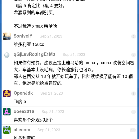
飞度 5 肯定比飞度 4 要好。
龙嘉系列的车都别买。
不过我选 xmax 哈哈哈
SonivelY
Sep 21, 2023
6
维多利亚 150cc
qGjL83Ro3i1gE1M3
Sep 21, 2023
7
如果你有预算，建议直接上雅马哈的 nmax ，xmax 改装空间极
大，车基本上没毛病。你长途旅行也可以。
鄙人在西安从 18 年就开始玩车了，陆陆续续换了能有近 10 辆
车，绝对是能给点建议的。
OpenJdk
Sep 21, 2023
8
飞度 5
ooee2016
Sep 21, 2023
9
喜欢那个外观买哪个
allecnm
Sep 21, 2023
10
维多利亚吧