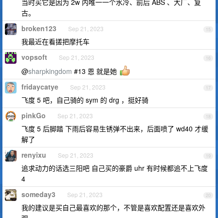
当时买它是因为 2w 内唯一一个水冷、前后 ABS 、大厂、复
古。
broken123
Sep 21, 2023
15
我最近在看搓把摩托车
vopsoft
Sep 21, 2023
16
@
sharpkingdom
#13 恩 就是她
fridaycatye
Sep 21, 2023
17
飞度 5 吧，自己骑的 sym 的 drg ，挺好骑
pinkGo
Sep 21, 2023
18
飞度 5 后脚踏 下雨后容易生锈弹不出来，后面喷了 wd40 才缓
解了
renyixu
Sep 21, 2023
19
追求动力的话选三阳吧 自己买的豪爵 uhr 有时候都追不上飞度
4
someday3
Sep 21, 2023
20
我的建议是买自己最喜欢的那个，不管是喜欢配置还是喜欢外