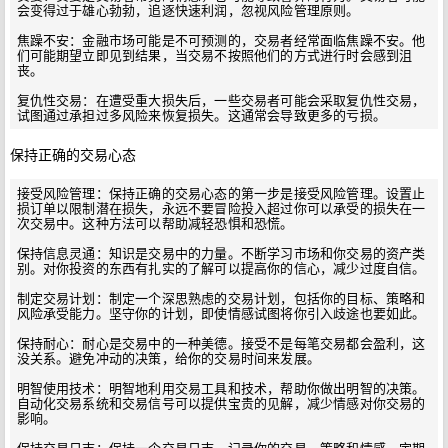
会变得过于雄心勃勃，追逐快速利润，忽视风险管理原则。

焦躁不安：金融市场可能是不可预测的，交易者经常面临焦躁不安。他
们可能期望立即见到结果，当交易不按照他们的方式进行时会感到沮
丧。

复仇性交易：在遭受重大损失后，一些交易者可能会采取复仇性交易，
保持正确的交易心态
接受风险管理：保持正确的交易心态的第一步是接受风险管理。设置止
损订单以限制潜在损失，永远不要冒险投入超过你可以承受的损失在一
次交易中。这种方法可以帮助减轻恐惧和恐慌。

保持信息灵通：知识是交易中的力量。不断学习市场和你交易的资产类
别。对你投资的东西有扎实的了解可以提高你的信心，减少过度自信。

制定交易计划：制定一个深思熟虑的交易计划，包括你的目标、策略和
风险承受能力。坚守你的计划，即使情感试图将你引入歧途也要如此。

保持耐心：耐心是交易中的一种美德。接受不是每笔交易都会盈利，这
没关系。避免冲动的决策，给你的交易时间来发展。

明智使用技术：明智地利用交易工具和技术，帮助你做出明智的决策。
自动化交易系统和交易信号可以提供宝贵的见解，减少情感对你交易的
影响。
