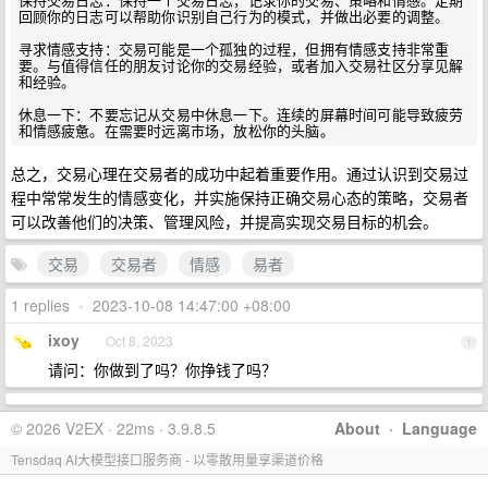
保持交易日志：保持一个交易日志，记录你的交易、策略和情感。定期
回顾你的日志可以帮助你识别自己行为的模式，并做出必要的调整。

寻求情感支持：交易可能是一个孤独的过程，但拥有情感支持非常重
要。与值得信任的朋友讨论你的交易经验，或者加入交易社区分享见解
和经验。

休息一下：不要忘记从交易中休息一下。连续的屏幕时间可能导致疲劳
总之，交易心理在交易者的成功中起着重要作用。通过认识到交易过
程中常常发生的情感变化，并实施保持正确交易心态的策略，交易者
可以改善他们的决策、管理风险，并提高实现交易目标的机会。
交易
交易者
情感
易者
1 replies
•
2023-10-08 14:47:00 +08:00
ixoy
Oct 8, 2023
1
请问：你做到了吗？你挣钱了吗？
© 2026 V2EX · 22ms · 3.9.8.5
About
·
Language
Tensdaq AI大模型接口服务商 - 以零散用量享渠道价格