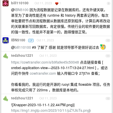
bill110100
Oct 11, 2023
1
9
@
IBN5100
因为流程数据是记录在数据库的，还有外键关联，
甚至为了查询性能还有 runtime 和 history 两套表记两份，每次
审批要把节点和流程数据从数据库还原到程序，计算后再将改动
的关联重新写回数据库，肯定很慢。传统行业的软件要的是数据
的强一致性，性能并不是第一的，跑得慢很正常。
IBN5100
Oct 11, 2023
OP
10
@
bill110100
#9 了解了 感谢 就是领导那不是很好说过去
tedzhou1221
Oct 11, 2023
11
https://cowtransfer.com/s/b9fa9e45c50048
点击链接查看 [
xrebel-application-view—2023-10-11T13꞉24꞉27.html ] ，或访
问奶牛快传
cowtransfer.com
输入传输口令 27jt7m 查看；
你看看我的，我运行的是开源的 ruoyi 集成 flowable 项目。任务
审核完成只用了 220ms ，数据库是本地的。
tedzhou1221
Oct 11, 2023
12
![Xnapper-2023-10-11-1.22.44 PM.png](
https://img1.imgtp.com/2023/10/11/pZYJlcTs.png
)