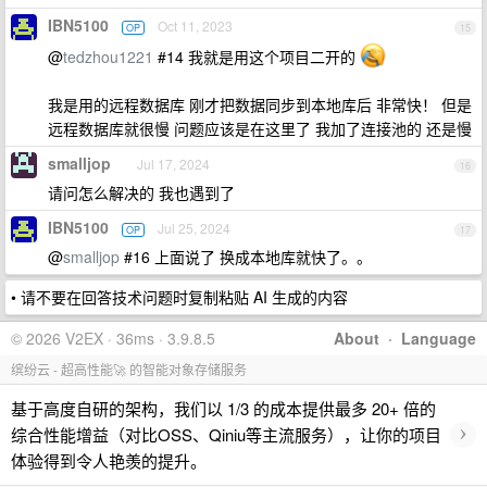
IBN5100
Oct 11, 2023
OP
15
@
tedzhou1221
#14 我就是用这个项目二开的
我是用的远程数据库 刚才把数据同步到本地库后 非常快！ 但是
远程数据库就很慢 问题应该是在这里了 我加了连接池的 还是慢
smalljop
Jul 17, 2024
16
请问怎么解决的 我也遇到了
IBN5100
Jul 25, 2024
OP
17
@
smalljop
#16 上面说了 换成本地库就快了。。
• 请不要在回答技术问题时复制粘贴 AI 生成的内容
© 2026 V2EX · 36ms · 3.9.8.5
About
·
Language
缤纷云 - 超高性能🚀 的智能对象存储服务
基于高度自研的架构，我们以 1/3 的成本提供最多 20+ 倍的
›
综合性能增益（对比OSS、Qiniu等主流服务），让你的项目
体验得到令人艳羡的提升。