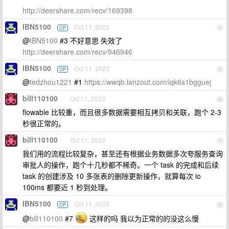
http://deershare.com/recv/169398
IBN5100
Oct 11, 2023
OP
4
@
IBN5100
#3 不好意思 失效了
http://deershare.com/recv/946946
IBN5100
Oct 11, 2023
OP
5
@
tedzhou1221
#1
https://wwqb.lanzout.com/iqk6s1bgguej
bill110100
Oct 11, 2023
6
flowable 比较重，而且很多数据需要相互拷贝和关联，跑个 2-3
秒很正常的。
bill110100
Oct 11, 2023
7
我们用的流程比较复杂，甚至还有根据业务数据多次夸服务查询
审批人的操作，跑个十几秒都不稀奇。一个 task 的完成和后续
task 的创建涉及 10 多张表的删除更新操作，就算每次 io
100ms 都要近 1 秒到处理。
IBN5100
Oct 11, 2023
OP
8
@
bill110100
#7
这样的吗 我以为正常的的没这么慢