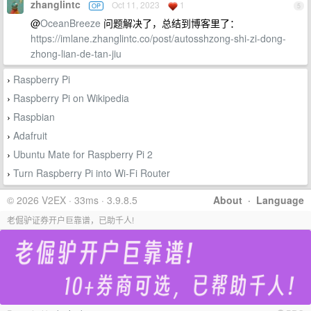
zhanglintc
Oct 11, 2023
1
OP
5
@
OceanBreeze
问题解决了，总结到博客里了：
https://imlane.zhanglintc.co/post/autosshzong-shi-zi-dong-
zhong-lian-de-tan-jiu
Raspberry Pi
›
Raspberry Pi on Wikipedia
›
Raspbian
›
Adafruit
›
Ubuntu Mate for Raspberry Pi 2
›
Turn Raspberry Pi into Wi-Fi Router
›
© 2026 V2EX · 33ms · 3.9.8.5
About
·
Language
老倔驴证券开户巨靠谱，已助千人!