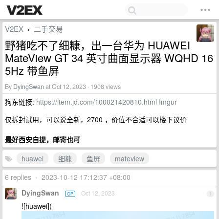
V2EX
二手交易
›
野猪吃不了细糠，出一台华为 HUAWEI
MateView GT 34 英寸曲面显示器 WQHD 16
5Hz 带鱼屏
By
DyingSwan
at Oct 12, 2023 · 1908 views
狗东链接:
https://item.jd.com/100021420810.html
Imgur
仅拆封试用，可以说全新，2700 ，价位不合适可以楼下议价
最好西安自提，邮寄也可
huawei
细糠
鱼屏
mateview
6 replies
•
2023-10-12 17:12:37 +08:00
DyingSwan
Oct 12, 2023
OP
1
![huawei](