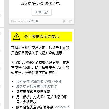
取续费/升级/新购代金券。
查看活动
3
Promoted by
id7368
PRO
4
在您初次进行交易之前，请点击上面的
5
黄色横条阅读关于交易安全的提示。
为了提高 V2EX 的有效信息质量，在发
布交易信息时，除了遵守安全提示中的
6
说明外，也请注意下面的规则：
请不要在 V2EX 卖 VPS / VPN
域名交易请发布到域名节点
7
请不要在这里交易发票
用「借楼」方式发布无关信息的账
号，会被降权
8
账号合租类主题请发布到
/go/cosub