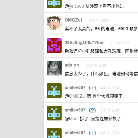
@
yelc668
从外观上看不出修过
OMGZui
Oct 16, 2023
卖不了太高的，86 的电池，6500 顶
28Sv0ngQfIE7Yloe
Oct 16, 2023
后盖还分小孔玻璃和大孔玻璃，区别就
adsion
Oct 16, 2023
信息太少了，什么颜色，电池如何等信息
smilev587
Oct 16, 2023
OP
@
OMGZui
嗯 有个大概预期了
smilev587
Oct 16, 2023
OP
@
Morii
拆了, 直接连框都换了
smilev587
Oct 16, 2023
OP