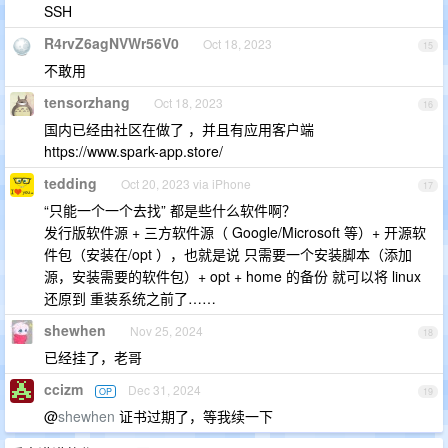
SSH
R4rvZ6agNVWr56V0
Oct 18, 2023
15
不敢用
tensorzhang
Oct 18, 2023
16
国内已经由社区在做了 ，并且有应用客户端
https://www.spark-app.store/
tedding
Oct 20, 2023 via iPhone
17
“只能一个一个去找” 都是些什么软件啊？
发行版软件源 + 三方软件源（ Google/Microsoft 等）+ 开源软
件包（安装在/opt ），也就是说 只需要一个安装脚本（添加
源，安装需要的软件包）+ opt + home 的备份 就可以将 linux
还原到 重装系统之前了……
shewhen
Nov 25, 2024
18
已经挂了，老哥
ccizm
Dec 31, 2024
OP
19
@
shewhen
证书过期了，等我续一下