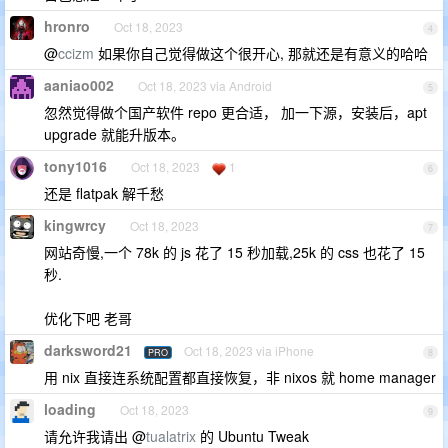
hronro
Oct 18, 2023
4
@
ccizm
如果你自己觉得做这个很开心, 那就还是有意义的哈哈
aaniao002
Oct 18, 2023 via Android
5
忽然觉得做个国产软件 repo 更合适， 加一下源，安装后，apt
upgrade 就能升版本。
tony1016
Oct 18, 2023
1
6
还是 flatpak 解千愁
kingwrcy
Oct 18, 2023
7
网站奇慢,一个 78k 的 js 花了 15 秒加载,25k 的 css 也花了 15
秒.
优化下吧 老哥
darksword21
Oct 18, 2023 via iPhone
PRO
8
用 nix 直接连系统配置都直接恢复，非 nixos 就 home manager
loading
Oct 18, 2023
9
请允许我请出 @
tualatrix
的 Ubuntu Tweak