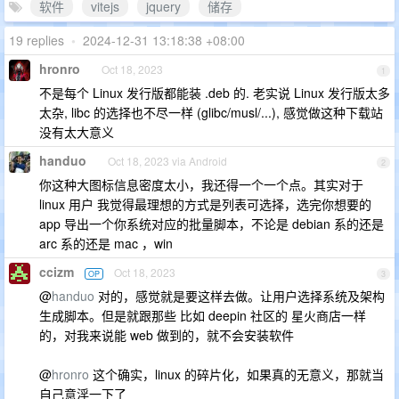
软件
vitejs
jquery
储存
19 replies
•
2024-12-31 13:18:38 +08:00
hronro
Oct 18, 2023
1
不是每个 Linux 发行版都能装 .deb 的. 老实说 Linux 发行版太多
太杂, libc 的选择也不尽一样 (glibc/musl/...), 感觉做这种下载站
没有太大意义
handuo
Oct 18, 2023 via Android
2
你这种大图标信息密度太小，我还得一个一个点。其实对于
linux 用户 我觉得最理想的方式是列表可选择，选完你想要的
app 导出一个你系统对应的批量脚本，不论是 debian 系的还是
arc 系的还是 mac ，win
ccizm
Oct 18, 2023
OP
3
@
handuo
对的，感觉就是要这样去做。让用户选择系统及架构
生成脚本。但是就跟那些 比如 deepin 社区的 星火商店一样
的，对我来说能 web 做到的，就不会安装软件
@
hronro
这个确实，linux 的碎片化，如果真的无意义，那就当
自己意淫一下了