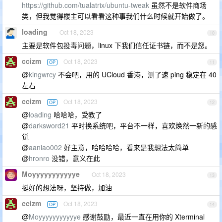
https://github.com/tualatrix/ubuntu-tweak
虽然不是软件商场
类，但我觉得楼主可以看看这种事我们什么时候就开始做了。
loading
Oct 18, 2023
10
主要是软件包投毒问题，linux 下我们信任证书链，而不是您。
ccizm
Oct 18, 2023
OP
11
@
kingwrcy
不会吧，用的 UCloud 香港，测了速 ping 稳定在 40
左右
ccizm
Oct 18, 2023
OP
12
@
loading
哈哈哈，受教了
@
darksword21
平时换系统吧，平台不一样，喜欢焕然一新的感
觉
@
aaniao002
好主意，哈哈哈哈，看来是我想法太简单
@
hronro
没错，意义在此
Moyyyyyyyyyyye
Oct 18, 2023
13
挺好的想法呀，坚持做，加油
ccizm
Oct 18, 2023
OP
14
@
Moyyyyyyyyyyye
感谢鼓励，最近一直在用你的 Xterminal