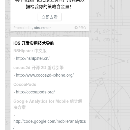
据检验你的策略含金量！
立即去看
Promoted by
sbsummer
PRO
iOS 开发实用技术导航
NSHipster 中文版
http://nshipster.cn/
›
cocos2d 开源 2D 游戏引擎
http://www.cocos2d-iphone.org/
›
CocoaPods
http://cocoapods.org/
›
Google Analytics for Mobile 统计解
决方案
›
http://code.google.com/mobile/analytics
/