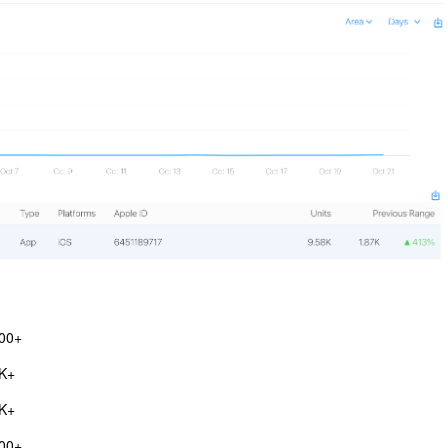
00+
K+
K+
00+