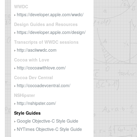
WWDC
https://developer.apple.com/wwdc/
›
Design Guides and Resources
https://developer.apple.com/design/
›
Transcripts of WWDC sessions
http://asciiwwdc.com
›
Cocoa with Love
http://cocoawithlove.com/
›
Cocoa Dev Central
http://cocoadevcentral.com/
›
NSHipster
http://nshipster.com/
›
Style Guides
Google Objective-C Style Guide
›
NYTimes Objective-C Style Guide
›