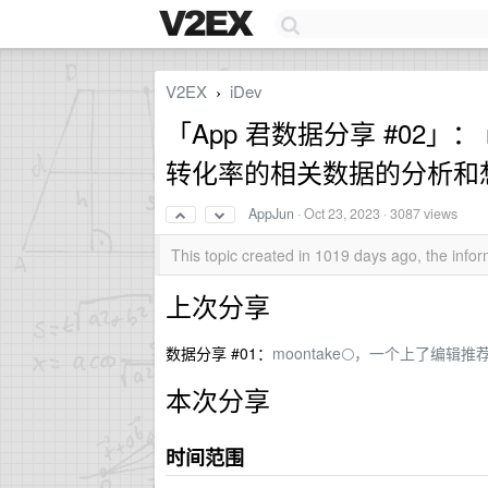
V2EX
iDev
›
「App 君数据分享 #02」： 
转化率的相关数据的分析和
AppJun
·
Oct 23, 2023
· 3087 views
This topic created in 1019 days ago, the inf
上次分享
数据分享 #01：
moontake🌕，一个上了编辑推
本次分享
时间范围