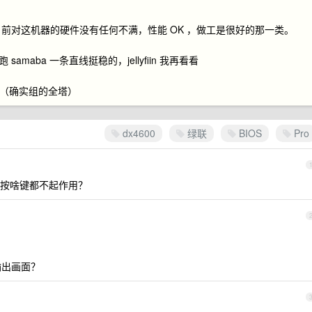
6 主机，目前对这机器的硬件没有任何不满，性能 OK ，做工是很好的那一类。
amaba 一条直线挺稳的，jellyfiin 我再看看
啊（确实组的全塔）
dx4600
绿联
BIOS
Pro
按啥键都不起作用？
输出画面？