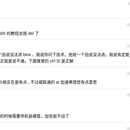
1
0 的教程去按 del 了
1
劲说没法进 bios ，我说你问下技术，他就一个劲说没法进。我说肯定能
是说不通。下面楼里的 ctrl f2 是正解
1
实在是有点...不过威联通的 ai 加速棒感觉有点意思
1
的时候需要停机装硬盘，加完就不动了
1