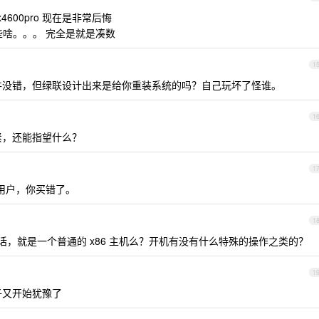
x4600pro 现在是非常后悔
些啥。。。 完全是就是凑数
1
硬件没错，但绿联设计出来是给你重装系统的吗？自己玩坏了怪谁。
1
么紧，还能指望什么？
1
的用户，你买错了。
1
的话，就是一个普通的 x86 主机么？开机有没有什么特殊的操作之类的？
1
帖子又开始犹豫了