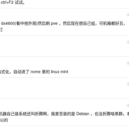
ctrl+F2 试试。
x4600(看中他外观)然后刷 pve ，然后现在想自己组，可机箱都好丑，
灯
化，自动进了 nvme 里的 linux mint
 机器自己装系统还叫折腾啊，我甚至装的是 Debian ，也没折腾啥黑群。
以的