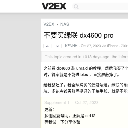
V2EX
NAS
›
不要买绿联 dx4600 pro
KENNHI
·
Oct 27, 2023
via iPhone · 700
This topic created in 1013 days ago, the inf
之前看 dx4600 装 unraid 的教程，然后我买了个
时，答案就是不能进 bios ，直接屏蔽掉了。
给我整吐了，我全球购买的还没法退，绿联的系
坑，多花点钱买群晖挺好的干嘛手贱，就是不能
Supplement 1 ·
Oct 27, 2023
更新：
多谢回复帮助，正解是 ctrl f2
等我试一下分享体验