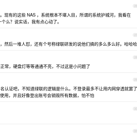
2
了。现有的这些 NAS ，系统根本不堪入目，所谓的系统护城河，我看在
算是一个么？说实话，我有点心动了。
2
，然后一堆人怼，还有个号称绿联研发的说他们搞的多么多么好。哈哈哈
2
正常，硬盘灯等等通通不亮，不过这是小问题了
2
要实名认证吧，不知道绿联的逻辑是什么。不登录最多不让用内网穿透就罢
使用，并且好像登出账号会销毁所有数据，怕不怕
3
3