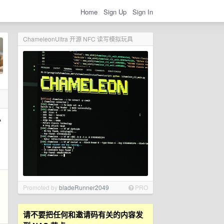
Home
Sign Up
Sign In
ChameleonUltra 开源 NFC 读写模拟玩具
小
Promoted by
bladeRunner2049
PRO
请不要把任何和邀请码有关的内容发