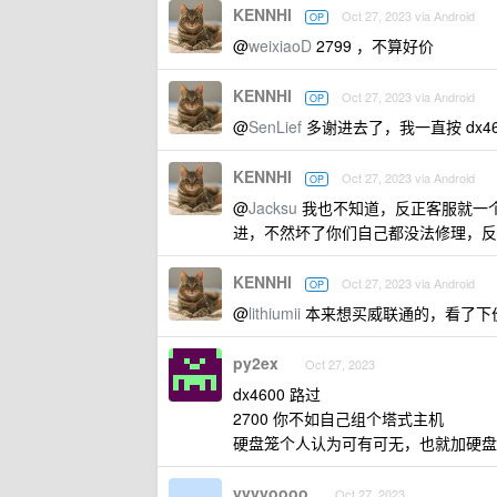
KENNHI
Oct 27, 2023 via Android
OP
@
weixiaoD
2799 ，不算好价
KENNHI
Oct 27, 2023 via Android
OP
@
SenLief
多谢进去了，我一直按 dx460
KENNHI
Oct 27, 2023 via Android
OP
@
Jacksu
我也不知道，反正客服就一个
进，不然坏了你们自己都没法修理，反正就
KENNHI
Oct 27, 2023 via Android
OP
@
lithiumii
本来想买威联通的，看了下价格
py2ex
Oct 27, 2023
dx4600 路过
2700 你不如自己组个塔式主机
硬盘笼个人认为可有可无，也就加硬盘
yyyyoooo
Oct 27, 2023