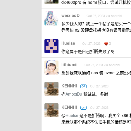
dx4600pro 有 hdmi 接口，尝试开机按 
weixiaoD
Oct 27, 2023 via Android
多少钱入的？我上一个帖子是想买一个 d
乔思伯 n2 没硬盘托架也没有读写指示
Huelse
2
Oct 27, 2023
你这属于是自己折腾失败了啊
lithiumii
Oct 27, 2023 via Android
想到我威联通的 nas 装 nvme 之前没格式
KENNHI
Oct 27, 2023
OP
@
AmoxiDu
我试试，多谢
KENNHI
Oct 27, 2023
OP
@
Huelse
这不是折腾啊，我买个 x86
来绿联那个系统不认证手机的话还是可