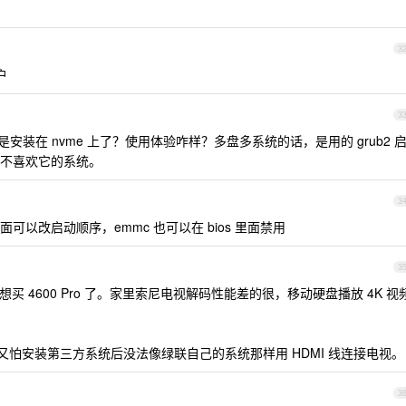
3
户
3
还是安装在 nvme 上了？使用体验咋样？多盘多系统的话，是用的 grub2 
不喜欢它的系统。
3
 里面可以改启动顺序，emmc 也可以在 bios 里面禁用
3
在想买 4600 Pro 了。家里索尼电视解码性能差的很，移动硬盘播放 4K 视
，但是又怕安装第三方系统后没法像绿联自己的系统那样用 HDMI 线连接电视。
3