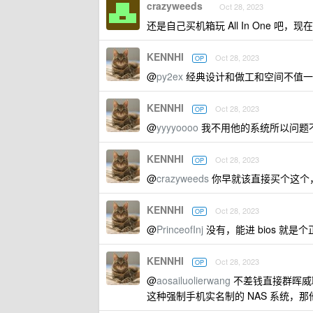
crazyweeds
Oct 28, 2023
还是自己买机箱玩 All In One
KENNHI
Oct 28, 2023
OP
@
py2ex
经典设计和做工和空间不值一文
KENNHI
Oct 28, 2023
OP
@
yyyyoooo
我不用他的系统所以问题
KENNHI
Oct 28, 2023
OP
@
crazyweeds
你早就该直接买个这个
KENNHI
Oct 28, 2023
OP
@
PrinceofInj
没有，能进 bios 就是个
KENNHI
Oct 28, 2023
OP
@
aosailuolierwang
不差钱直接群晖威
这种强制手机实名制的 NAS 系统，那他