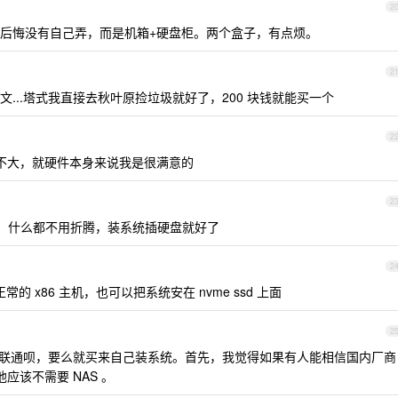
2
 吧，现在后悔没有自己弄，而是机箱+硬盘柜。两个盒子，有点烦。
2
...塔式我直接去秋叶原捡垃圾就好了，200 块钱就能买一个
2
不大，就硬件本身来说我是很满意的
2
，什么都不用折腾，装系统插硬盘就好了
2
正常的 x86 主机，也可以把系统安在 nvme ssd 上面
2
联通呗，要么就买来自己装系统。首先，我觉得如果有人能相信国内厂商
应该不需要 NAS 。