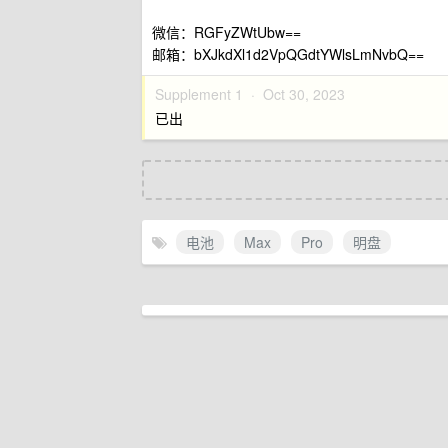
微信：RGFyZWtUbw==
邮箱：bXJkdXl1d2VpQGdtYWlsLmNvbQ==
Supplement 1 ·
Oct 30, 2023
已出
电池
Max
Pro
明盘