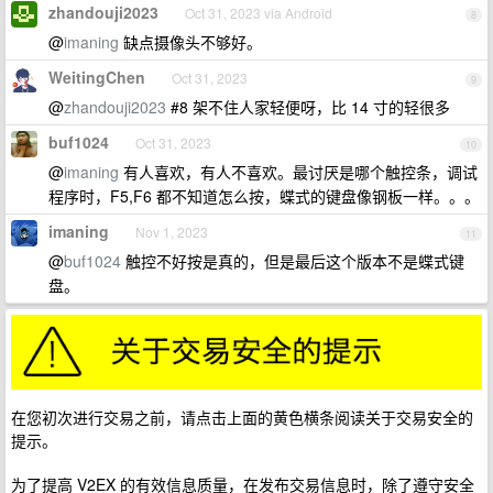
zhandouji2023
Oct 31, 2023 via Android
8
@
imaning
缺点摄像头不够好。
WeitingChen
Oct 31, 2023
9
@
zhandouji2023
#8 架不住人家轻便呀，比 14 寸的轻很多
buf1024
Oct 31, 2023
10
@
imaning
有人喜欢，有人不喜欢。最讨厌是哪个触控条，调试
程序时，F5,F6 都不知道怎么按，蝶式的键盘像钢板一样。。。
imaning
Nov 1, 2023
11
@
buf1024
触控不好按是真的，但是最后这个版本不是蝶式键
盘。
在您初次进行交易之前，请点击上面的黄色横条阅读关于交易安全的
提示。
为了提高 V2EX 的有效信息质量，在发布交易信息时，除了遵守安全