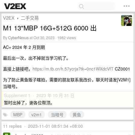
V2EX
二手交易
›
M1 13"MBP 16G+512G 6000 出
By
CyberNexus
at Oct 30, 2023 · 1982 views
AC+ 2024 年 2 月到期
最后出一次，出不掉就当学习机了。
直接上链接吧，
https://m.tb.cn/h.57ycrja?tk=0nc1WXdcVfT
CZ0001
为了防止黄鱼贩子瞎拍，需要的朋友联系我改价，聊天时请发[V2M1]
当暗号。
Supplement 1 · 2023 年 10 月 31 日
暂时出掉了，谢各位帮顶。
MBP
v2m1
当暗号
黄鱼
11 replies
•
2023-11-01 08:51:34 +08:00