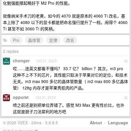
化勉强能撑起略好于 M2 Pro 的性能。
就像纳米手术刀的老黄，如今的 4070 就是原本的 4060 Ti 改名，基
本上除了 4080 以下的显卡都是把命名强行提升了一档，闹得个 4060
Ti 甚至不如 3060 Ti 的笑柄。
Pro
晶体管
定律
改名
2 replies
chonger
Oct 31, 2023
1
哎……连英文都看不懂吗？ 33.7 亿？ billion ？其次，m3 pro
这种不上不下的芯片，其性能只取决于苹果对它的定位，和技术
无关。m3 max 900 多亿的晶体管数量（ m2 max 600 多亿晶体
管） 128g 内存才是苹果秀肌肉的产品。
oppurst
Oct 31, 2023
2
喷之前还是别把单位弄错了。感觉 M3 Max 更有性价比，也许
这就是厨子刀法犀利的地方吧
© 2026 V2EX · 24ms · 3.9.8.5
About
·
Language
GLM-5 ✖️ Openclaw🦞