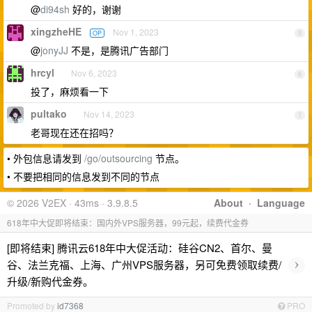
@
di94sh
好的，谢谢
xingzheHE
Nov 1, 2023
OP
5
@
jonyJJ
不是，是腾讯广告部门
hrcyl
Nov 6, 2023
6
投了，麻烦看一下
pultako
Nov 14, 2023
7
老哥现在还在招吗？
• 外包信息请发到
/go/outsourcing
节点。
• 不要把相同的信息发到不同的节点
© 2026 V2EX · 43ms · 3.9.8.5
About
·
Language
618年中大促即将结束：国内外VPS服务器，99元起，续费代金券
[即将结束] 腾讯云618年中大促活动：硅谷CN2、首尔、曼
›
谷、法兰克福、上海、广州VPS服务器，另可免费领取续费/
升级/新购代金券。
Promoted by
id7368
PRO