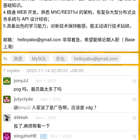
基础知识。
4.精通 WEB 开发，熟悉 MVC/RESTful 的架构，有复杂大型分布式业
务系统与 API 设计经验；
5.具备出色的学习能力，对新技术保持敏感，能主动进行技术钻研。
邮箱：
helloyabo@gmail.com
非常着急，希望能够近期入职（ Base
上海）
熟悉
MySQL
优化
helloyabo@gmail.com
7 replies
•
2023-11-14 22:35:01 +08:00
jonyJJ
Nov 1, 2023
1
pcg 吗，裁员裁太多了吗
julyclyde
Nov 1, 2023
2
@
jonyJJ
人家说了是广告啊，应该是 cdg ？
di94sh
Nov 1, 2023
3
投了,麻烦帮看一下
xingzheHE
Nov 1, 2023
OP
4