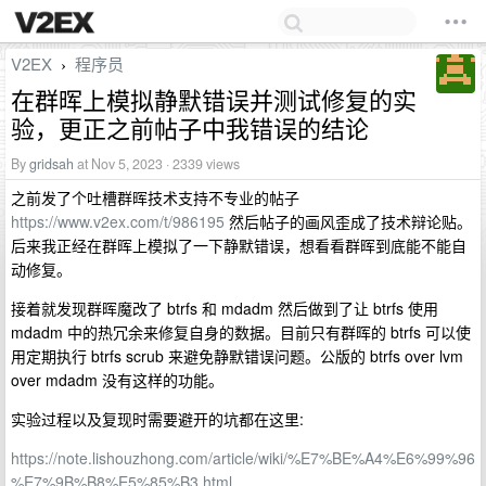
V2EX
程序员
›
在群晖上模拟静默错误并测试修复的实
验，更正之前帖子中我错误的结论
By
gridsah
at Nov 5, 2023 · 2339 views
之前发了个吐槽群晖技术支持不专业的帖子
https://www.v2ex.com/t/986195
然后帖子的画风歪成了技术辩论贴。
后来我正经在群晖上模拟了一下静默错误，想看看群晖到底能不能自
动修复。
接着就发现群晖魔改了 btrfs 和 mdadm 然后做到了让 btrfs 使用
mdadm 中的热冗余来修复自身的数据。目前只有群晖的 btrfs 可以使
用定期执行 btrfs scrub 来避免静默错误问题。公版的 btrfs over lvm
over mdadm 没有这样的功能。
实验过程以及复现时需要避开的坑都在这里:
https://note.lishouzhong.com/article/wiki/%E7%BE%A4%E6%99%96
%E7%9B%B8%E5%85%B3.html