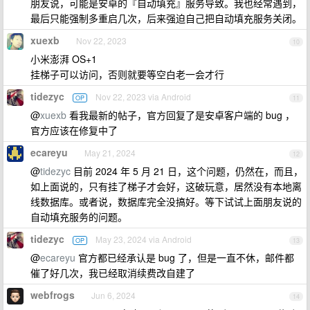
朋友说，可能是安卓的『自动填充』服务导致。我也经常遇到，
最后只能强制多重启几次，后来强迫自己把自动填充服务关闭。
xuexb
Nov 22, 2023
10
小米澎湃 OS+1
挂梯子可以访问，否则就要等空白老一会才行
tidezyc
Nov 22, 2023 via Android
OP
11
@
xuexb
看我最新的帖子，官方回复了是安卓客户端的 bug ，
官方应该在修复中了
ecareyu
May 21, 2024
12
@
tidezyc
目前 2024 年 5 月 21 日，这个问题，仍然在，而且，
如上面说的，只有挂了梯子才会好，这破玩意，居然没有本地离
线数据库。或者说，数据库完全没搞好。等下试试上面朋友说的
自动填充服务的问题。
tidezyc
May 23, 2024 via Android
OP
13
@
ecareyu
官方都已经承认是 bug 了，但是一直不休，邮件都
催了好几次，我已经取消续费改自建了
webfrogs
Jun 6, 2024
14