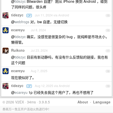
@
tidezyc
Bitwarden 自建？ 刚从 iPhone 换到 Android ，碰到
了同样的问题，很头疼
tidezyc
Jun 11, 2024 via Android
OP
15
@
webfrogs
对，bw 自建，无缝切换
ecareyu
Jul 8, 2024
16
@
tidezyc
确实，没感觉是很复杂的 bug ，就纯粹是市场太小，
懒得管。
Ruikoto
Jul 23, 2024
17
@
tidezyc
目前有新动静吗，有没有什么反馈贴的链接，我也有
这个问题
ecareyu
Aug 7, 2025
18
现在貌似好了。
tidezyc
Aug 12, 2025 via Android
OP
19
@
ecareyu
1p 已经失去我这个用户了，再也不想用了
© 2026 V2EX · 34ms · 3.9.8.5
About
·
Language
券商万一免五开户活动火热进行中！