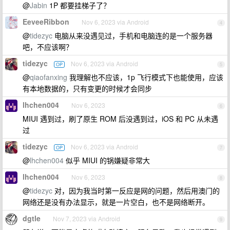
@
Jabin
1P 都要挂梯子了？
EeveeRibbon
Nov 6, 2023 via Android
4
@
tidezyc
电脑从来没遇见过，手机和电脑连的是一个服务器
吧，不应该啊？
tidezyc
Nov 6, 2023 via Android
OP
5
@
qiaofanxing
我理解也不应该，1p 飞行模式下也能使用，应该
有本地数据的，只有变更的时候才会同步
lhchen004
Nov 6, 2023
6
MIUI 遇到过，刷了原生 ROM 后没遇到过，iOS 和 PC 从未遇
过
tidezyc
Nov 6, 2023 via Android
OP
7
@
lhchen004
似乎 MIUI 的锅嫌疑非常大
lhchen004
Nov 6, 2023
8
@
tidezyc
对，因为我当时第一反应是网的问题，然后用澳门的
网络还是没有办法显示，就是一片空白，也不是网络断开。
dgtle
Nov 7, 2023 via Android
9